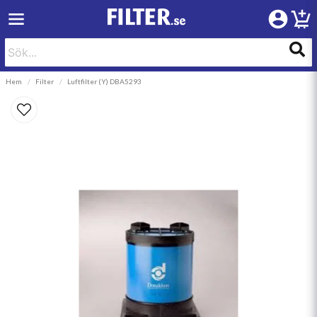
Hem
Filter
Luftfilter (Y) DBA5293