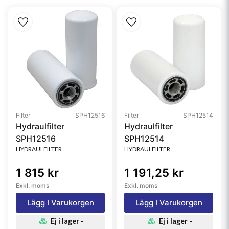
Brand
Donaldson BLUE®
Media Brand
Ultra-Web®
Media Type
Ultra-Web Nanofiber
Filter
SPH12516
Filter
SPH12514
Hydraulfilter
Hydraulfilter
SPH12516
SPH12514
HYDRAULFILTER
HYDRAULFILTER
1 815 kr
1 191,25 kr
Exkl. moms
Exkl. moms
Lägg I Varukorgen
Lägg I Varukorgen
Ej i lager -
Ej i lager -