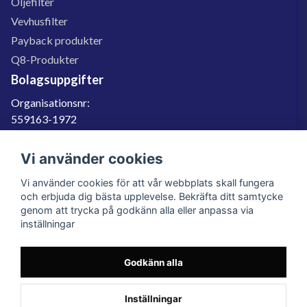
Oljefilter
Vevhusfilter
Payback produkter
Q8-Produkter
Bolagsuppgifter
Organisationsnr:
559163-1972
Momsregnr:
SE559163197201
Vi använder cookies
Godkänd för F-skatt
Vi använder cookies för att vår webbplats skall fungera
060-566 800
och erbjuda dig bästa upplevelse. Bekräfta ditt samtycke
genom att trycka på godkänn alla eller anpassa via
info@filter.se
inställningar
Godkänn alla
Filter.se Sverige AB, Gärdevägen 6, 856 50 Sundsvall, Organisationsnummer:
559163-1972
© 2023 Filter.se, All rights reserved.
Inställningar