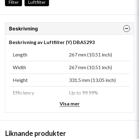
Filter
Luftfilter
Beskrivning
Beskrivning av Luftfilter (Y) DBA5293
Length
267 mm (10.51 inch)
Width
267 mm (10.51 inch)
Height
331.5 mm (13.05 inch)
Efficiency
Up to 99.99%
Visa mer
Efficiency Test Std
ISO 5011
Type
Primary
Style
Round
Liknande produkter