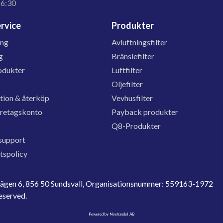
16:30
rvice
Produkter
ing
Avluftningsfilter
g
Bränslefilter
odukter
Luftfilter
s
Oljefilter
tion & återköp
Vevhusfilter
öretagskonto
Payback produkter
Q8-Produkter
support
etspolicy
evägen 6, 856 50 Sundsvall, Organisationsnummer: 559163-1972
reserved.
Powered by Nyehandel AB