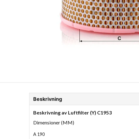
ion Glykol
Fordonskem
Motorolja tunga fordon
Beskrivning
Beskrivning av Luftfilter (Y) C1953
Dimensioner (MM)
A
190