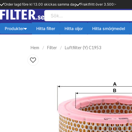
Order lagd före kl 13.00 skickas samma dag
Fraktfritt över 3.500:-
Produkter
Hitta filter
Hitta oljor
Hitta smörjmedel
Payback produkter
HiFLO Filte
Hem
Filter
Luftfilter (Y) C1953
ningsfilter
Aerosol
HiFlo Oljefilte
lfilter
Fetter
 filter
Kylsystem
issionsfilter
Oljetillsats
efilter
Bränlsetillsats
ter
Rengöring
ter
Payback 2 taktsolja
filter
Övriga produkter
ter
Q8-Produkter
pion
Motorolja lätta fordon
lja
Övriga