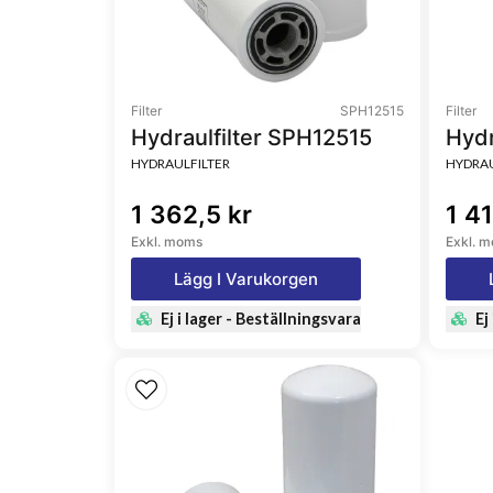
Filter
SPH12515
Filter
Hydraulfilter SPH12515
Hydr
HYDRAULFILTER
HYDRAU
1 362,5 kr
1 4
Exkl. moms
Exkl. 
Lägg I Varukorgen
Ej i lager - Beställningsvara
Ej