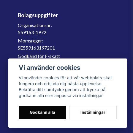
Bolagsuppgifter
Organisationsnr:
559163-1972
Momsregnr:
SE559163197201
Godkänd för F-skatt
060-566 800
Vi använder cookies
info@filter.se
Vi använder cookies för att vår webbplats skall
fungera och erbjuda dig bästa upplevelse.
Bekräfta ditt samtycke genom att trycka på
godkänn alla eller anpassa via inställningar
Godkänn alla
Inställningar