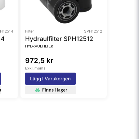
H12514
Filter
SPH12512
14
Hydraulfilter SPH12512
HYDRAULFILTER
972,5 kr
Exkl. moms
Lägg I Varukorgen
a
Finns i lager