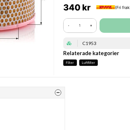
340 kr
-
+
C1953
Relaterade kategorier
Filter
Luftfilter