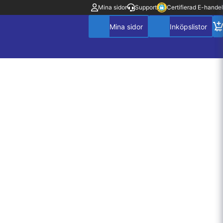
Mina sidor
Support
Certifierad E-handel
Mitt konto
Villkor
Policy