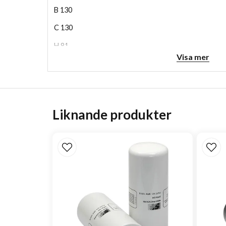
B
130
C
130
H
81
Visa mer
Liknande produkter