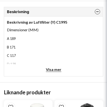
Beskrivning
Beskrivning av Luftfilter (Y) C1995
Dimensioner (MM)
A
189
B
171
C
117
D
139
Visa mer
H
70
Liknande produkter