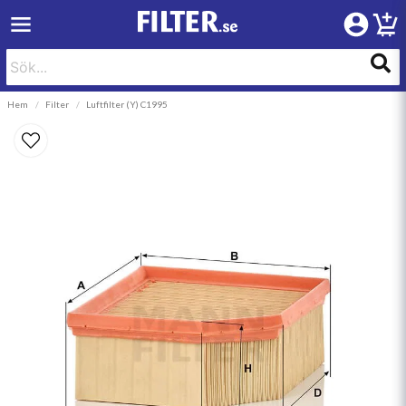
Hem
Filter
Luftfilter (Y) C1995