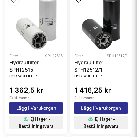
Filter
SPH12515
Filter
SPH12512/1
Hydraulfilter
Hydraulfilter
SPH12515
SPH12512/1
HYDRAULFILTER
HYDRAULFILTER
1 362,5 kr
1 416,25 kr
Exkl. moms
Exkl. moms
Lägg I Varukorgen
Lägg I Varukorgen
Ej i lager -
Ej i lager -
Beställningsvara
Beställningsvara