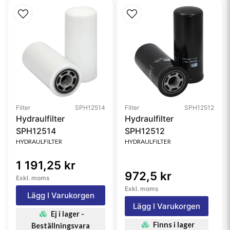
Filter
SPH12514
Filter
SPH12512
Hydraulfilter
Hydraulfilter
SPH12514
SPH12512
HYDRAULFILTER
HYDRAULFILTER
1 191,25 kr
972,5 kr
Exkl. moms
Exkl. moms
Lägg I Varukorgen
Lägg I Varukorgen
Ej i lager -
Finns i lager
Beställningsvara