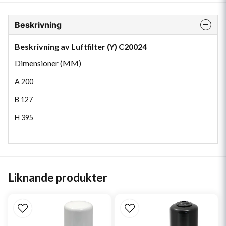
Beskrivning
Beskrivning av Luftfilter (Y) C20024
Dimensioner (MM)
A
200
B
127
H
395
Liknande produkter