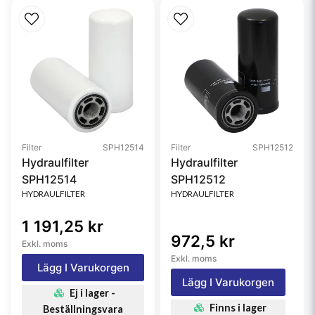
Filter
SPH12514
Filter
SPH12512
Hydraulfilter
Hydraulfilter
SPH12514
SPH12512
HYDRAULFILTER
HYDRAULFILTER
1 191,25 kr
972,5 kr
Exkl. moms
Exkl. moms
Lägg I Varukorgen
Lägg I Varukorgen
Ej i lager -
Finns i lager
Beställningsvara