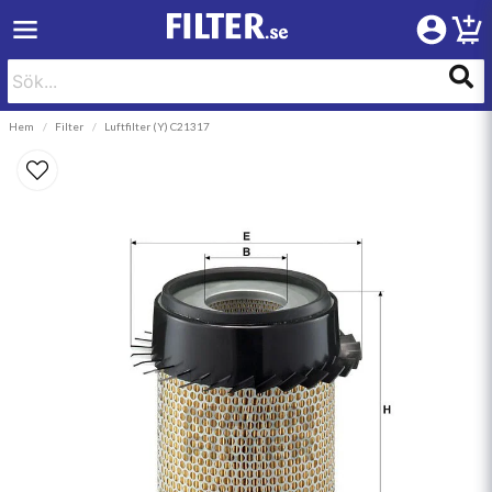
Hem
Filter
Luftfilter (Y) C21317