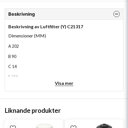
Beskrivning
Beskrivning av Luftfilter (Y) C21317
Dimensioner (MM)
A
202
B
90
C
14
E
255
Visa mer
H
264
Liknande produkter