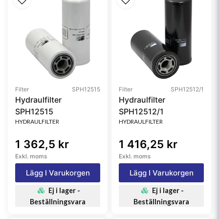
Filter
SPH12515
Filter
SPH12512/1
Hydraulfilter
Hydraulfilter
SPH12515
SPH12512/1
HYDRAULFILTER
HYDRAULFILTER
1 362,5 kr
1 416,25 kr
Exkl. moms
Exkl. moms
Lägg I Varukorgen
Lägg I Varukorgen
Ej i lager -
Ej i lager -
Beställningsvara
Beställningsvara