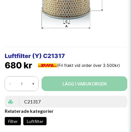
Luftfilter (Y) C21317
680 kr
LÄGG I VARUKORGEN
-
+
C21317
Relaterade kategorier
Filter
Luftfilter