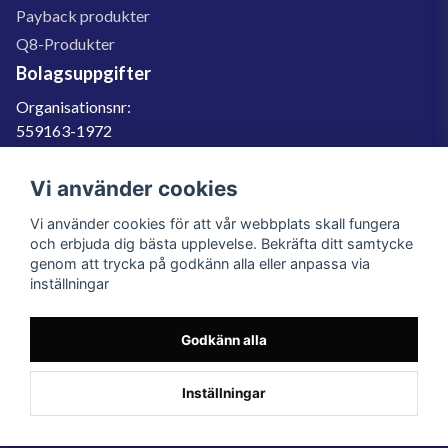
Payback produkter
Q8-Produkter
Bolagsuppgifter
Organisationsnr:
559163-1972
Momsregnr:
SE559163197201
Vi använder cookies
Godkänd för F-skatt
Vi använder cookies för att vår webbplats skall fungera
060-566 800
och erbjuda dig bästa upplevelse. Bekräfta ditt samtycke
genom att trycka på godkänn alla eller anpassa via
info@filter.se
inställningar
Godkänn alla
Filter.se Sverige AB, Gärdevägen 6, 856 50 Sundsvall, Organisationsnummer:
559163-1972
© 2023 Filter.se, All rights reserved.
Inställningar
Powered by Nyehandel AB