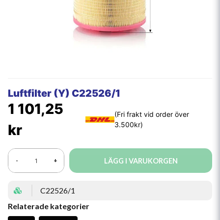
Luftfilter (Y) C22526/1
1 101,25
kr
LÄGG I VARUKORGEN
-
+
C22526/1
Relaterade kategorier