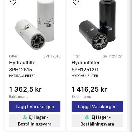
Filter
SPH12515
Filter
SPH12512/1
Hydraulfilter
Hydraulfilter
SPH12515
SPH12512/1
HYDRAULFILTER
HYDRAULFILTER
1 362,5 kr
1 416,25 kr
Exkl. moms
Exkl. moms
Lägg I Varukorgen
Lägg I Varukorgen
Ej i lager -
Ej i lager -
Beställningsvara
Beställningsvara