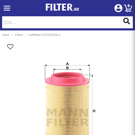
Hem
Filter
Luftfilter (Y) C22526/1