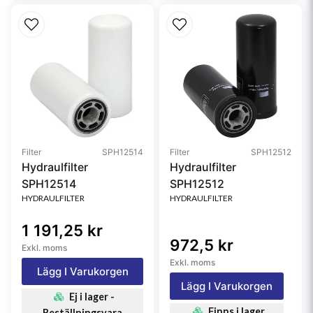
Filter
SPH12514
Filter
SPH12512
Hydraulfilter
Hydraulfilter
SPH12514
SPH12512
HYDRAULFILTER
HYDRAULFILTER
1 191,25 kr
972,5 kr
Exkl. moms
Exkl. moms
Lägg I Varukorgen
Lägg I Varukorgen
Ej i lager -
Finns i lager
Beställningsvara