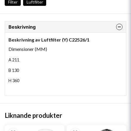
Filter
Luftfilter
Beskrivning
Beskrivning av Luftfilter (Y) C22526/1
Dimensioner (MM)
A
211
B
130
H
360
Liknande produkter