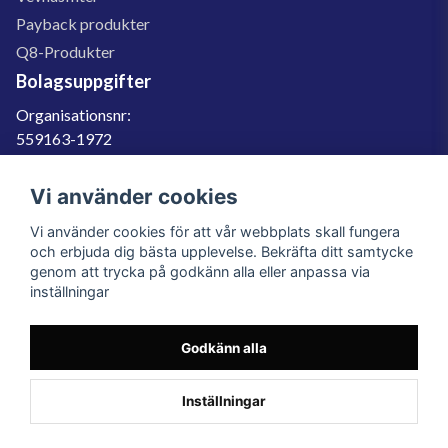
Payback produkter
Q8-Produkter
Bolagsuppgifter
Organisationsnr:
559163-1972
Momsregnr:
SE559163197201
Vi använder cookies
Godkänd för F-skatt
Vi använder cookies för att vår webbplats skall fungera
060-566 800
och erbjuda dig bästa upplevelse. Bekräfta ditt samtycke
genom att trycka på godkänn alla eller anpassa via
info@filter.se
inställningar
Godkänn alla
Filter.se Sverige AB, Gärdevägen 6, 856 50 Sundsvall, Organisationsnummer:
559163-1972
© 2023 Filter.se, All rights reserved.
Inställningar
Powered by Nyehandel AB