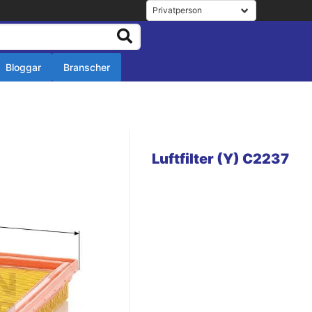
Bloggar
Branscher
r
r
Luftfilter (Y) C2237