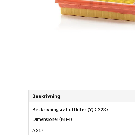
ion Glykol
Fordonskem
Motorolja tunga fordon
Beskrivning
Beskrivning av Luftfilter (Y) C2237
Dimensioner (MM)
A
217