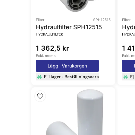
Filter
SPH12515
Filter
Hydraulfilter SPH12515
Hydr
HYDRAULFILTER
HYDRAU
1 362,5 kr
1 4
Exkl. moms
Exkl. 
Lägg I Varukorgen
Ej i lager - Beställningsvara
Ej