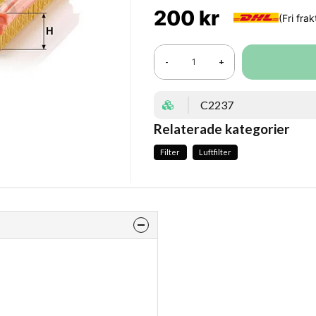
200 kr
-
+
C2237
Relaterade kategorier
Filter
Luftfilter