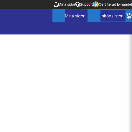
Mina sidor
Support
Certifierad E-handel
Mitt konto
Villkor
Policy