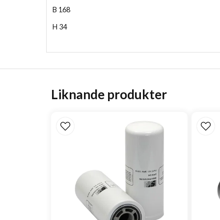
B
168
H
34
Liknande produkter