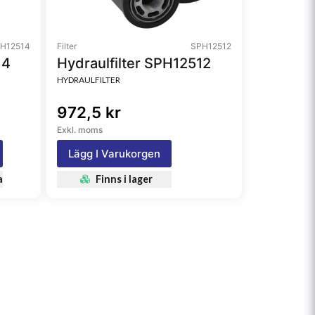
H12514
Filter
SPH12512
14
Hydraulfilter SPH12512
HYDRAULFILTER
972,5 kr
Exkl. moms
Lägg I Varukorgen
a
Finns i lager