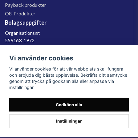
Payback produkter
Q8-Produkter
Bolagsuppgifter
Organisationsnr:
559163-1972
Momsregnr:
SE559163197201
Vi använder cookies
Godkänd för F-skatt
Vi använder cookies för att vår webbplats skall fungera
060-566 800
och erbjuda dig bästa upplevelse. Bekräfta ditt samtycke
genom att trycka på godkänn alla eller anpassa via
info@filter.se
inställningar
Godkänn alla
Filter.se Sverige AB, Gärdevägen 6, 856 50 Sundsvall, Organisationsnummer:
559163-1972
© 2023 Filter.se, All rights reserved.
Inställningar
Powered by Nyehandel AB