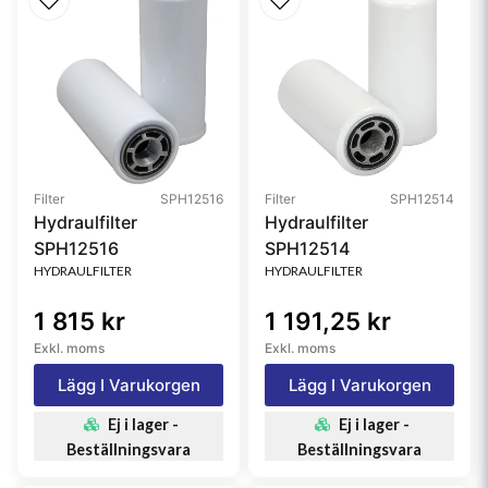
Restriction HR
254 mm H2O (10 inch H2O)
Family
PSD
Media Brand
PowerCore®
Filter
SPH12516
Filter
SPH12514
Hydraulfilter
Hydraulfilter
SPH12516
SPH12514
HYDRAULFILTER
HYDRAULFILTER
1 815 kr
1 191,25 kr
Exkl. moms
Exkl. moms
Lägg I Varukorgen
Lägg I Varukorgen
Ej i lager -
Ej i lager -
Beställningsvara
Beställningsvara