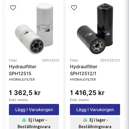
Filter
SPH12515
Filter
SPH12512/1
Hydraulfilter
Hydraulfilter
SPH12515
SPH12512/1
HYDRAULFILTER
HYDRAULFILTER
1 362,5 kr
1 416,25 kr
Exkl. moms
Exkl. moms
Lägg I Varukorgen
Lägg I Varukorgen
Ej i lager -
Ej i lager -
Beställningsvara
Beställningsvara