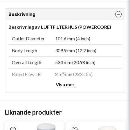
Beskrivning
Beskrivning av LUFTFILTERHUS (POWERCORE)
Outlet Diameter
101.6 mm (4 inch)
Body Length
309.9 mm (12.2 inch)
Overall Length
533 mm (20.98 inch)
Rated Flow LR
8 m³/min (283 cfm)
Visa mer
Rated Flow MR
9.4 m³/min (332 cfm)
Rated Flow HR
10.6 m³/min (374 cfm)
Restriction LR
152.4 mm H2O (6 inch H2O)
Liknande produkter
Restriction MR
203.2 mm H2O (8 inch H2O)