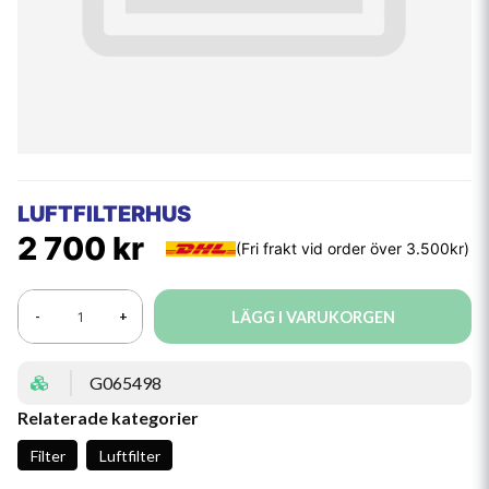
LUFTFILTERHUS
2 700 kr
LÄGG I VARUKORGEN
-
+
G065498
Relaterade kategorier
Filter
Luftfilter