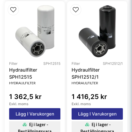
Filter
SPH12515
Filter
SPH12512/1
Hydraulfilter
Hydraulfilter
SPH12515
SPH12512/1
HYDRAULFILTER
HYDRAULFILTER
1 362,5 kr
1 416,25 kr
Exkl. moms
Exkl. moms
Lägg I Varukorgen
Lägg I Varukorgen
Ej i lager -
Ej i lager -
Beställningsvara
Beställningsvara