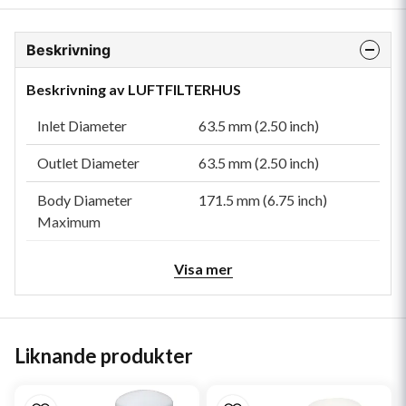
Beskrivning
Beskrivning av LUFTFILTERHUS
Inlet Diameter
63.5 mm (2.50 inch)
Outlet Diameter
63.5 mm (2.50 inch)
Body Diameter
171.5 mm (6.75 inch)
Maximum
Body Length
191.2 mm (7.53 inch)
Visa mer
Overall Length
366.3 mm (14.42 inch)
Rated Flow LR
2.1 m³/min (74 cfm)
Liknande produkter
Rated Flow MR
3.1 m³/min (109 cfm)