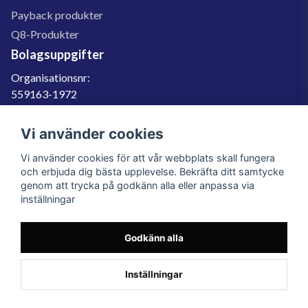
Payback produkter
Q8-Produkter
Bolagsuppgifter
Organisationsnr:
559163-1972
Momsregnr:
SE559163197201
Vi använder cookies
Godkänd för F-skatt
Vi använder cookies för att vår webbplats skall fungera
060-566 800
och erbjuda dig bästa upplevelse. Bekräfta ditt samtycke
genom att trycka på godkänn alla eller anpassa via
info@filter.se
inställningar
Godkänn alla
Filter.se Sverige AB, Gärdevägen 6, 856 50 Sundsvall, Organisationsnummer:
559163-1972
© 2023 Filter.se, All rights reserved.
Inställningar
Powered by Nyehandel AB