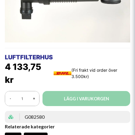
LUFTFILTERHUS
4 133,75
kr
LÄGG I VARUKORGEN
-
+
G082580
Relaterade kategorier