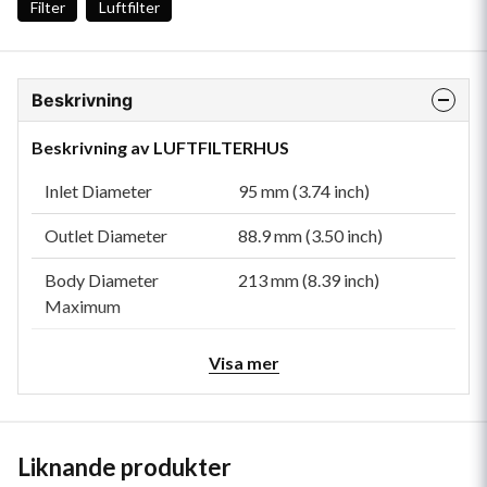
Filter
Luftfilter
Beskrivning
Beskrivning av LUFTFILTERHUS
Inlet Diameter
95 mm (3.74 inch)
Outlet Diameter
88.9 mm (3.50 inch)
Body Diameter
213 mm (8.39 inch)
Maximum
Body Length
246.2 mm (9.69 inch)
Visa mer
Overall Length
432 mm (17.01 inch)
Rated Flow LR
3.5 m³/min (124 cfm)
Liknande produkter
Rated Flow MR
5 m³/min (177 cfm)