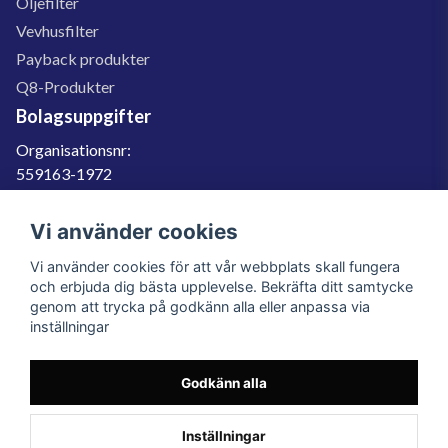
Oljefilter
Vevhusfilter
Payback produkter
Q8-Produkter
Bolagsuppgifter
Organisationsnr:
559163-1972
Momsregnr:
SE559163197201
Vi använder cookies
Godkänd för F-skatt
Vi använder cookies för att vår webbplats skall fungera
060-566 800
och erbjuda dig bästa upplevelse. Bekräfta ditt samtycke
genom att trycka på godkänn alla eller anpassa via
info@filter.se
inställningar
Godkänn alla
Filter.se Sverige AB, Gärdevägen 6, 856 50 Sundsvall, Organisationsnummer:
559163-1972
© 2023 Filter.se, All rights reserved.
Inställningar