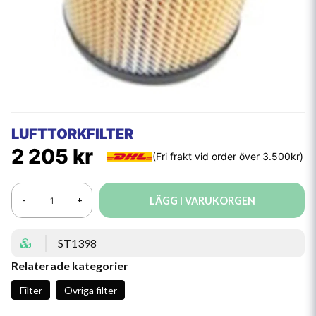
LUFTTORKFILTER
2 205 kr
LÄGG I VARUKORGEN
-
+
ST1398
Relaterade kategorier
Filter
Övriga filter