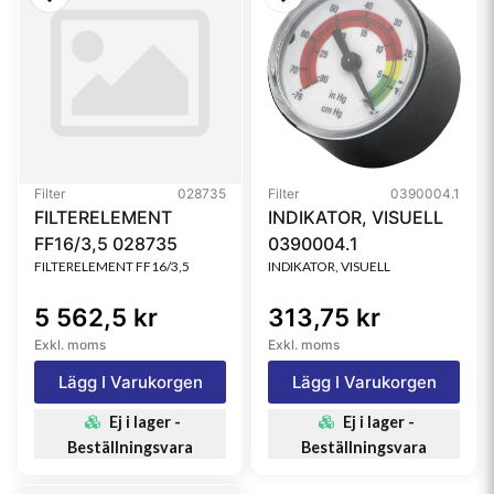
Filter
028735
Filter
0390004.1
FILTERELEMENT
INDIKATOR, VISUELL
FF16/3,5 028735
0390004.1
FILTERELEMENT FF16/3,5
INDIKATOR, VISUELL
5 562,5 kr
313,75 kr
Exkl. moms
Exkl. moms
Lägg I Varukorgen
Lägg I Varukorgen
Ej i lager -
Ej i lager -
Beställningsvara
Beställningsvara