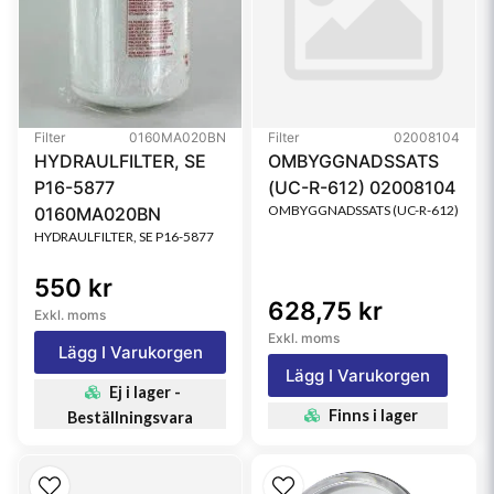
Filter
0160MA020BN
Filter
02008104
HYDRAULFILTER, SE
OMBYGGNADSSATS
P16-5877
(UC-R-612) 02008104
OMBYGGNADSSATS (UC-R-612)
0160MA020BN
HYDRAULFILTER, SE P16-5877
550 kr
628,75 kr
Exkl. moms
Exkl. moms
Lägg I Varukorgen
Lägg I Varukorgen
Ej i lager -
Finns i lager
Beställningsvara