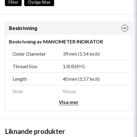
Filter
Övriga filter
Beskrivning
Beskrivning av MANOMETER INDIKATOR
Outer Diameter
39 mm (1.54 inch)
Thread Size
1/8 BSP/G
Length
40 mm (1.57 inch)
Style
Visual
Visa mer
Type
Color-Coded
Pressure Range
BAR: -1 - 5 / PSI: -14.5 - 72.5
Connector Location
Center Back
Liknande produkter