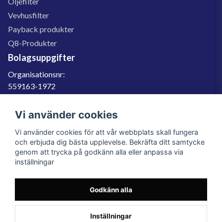
Oljefilter
Vevhusfilter
Payback produkter
Q8-Produkter
Bolagsuppgifter
Organisationsnr:
559163-1972
Momsregnr:
SE559163197201
Vi använder cookies
Godkänd för F-skatt
Vi använder cookies för att vår webbplats skall fungera
060-566 800
och erbjuda dig bästa upplevelse. Bekräfta ditt samtycke
genom att trycka på godkänn alla eller anpassa via
info@filter.se
inställningar
Godkänn alla
Filter.se Sverige AB, Gärdevägen 6, 856 50 Sundsvall, Organisationsnummer:
559163-1972
© 2023 Filter.se, All rights reserved.
Inställningar