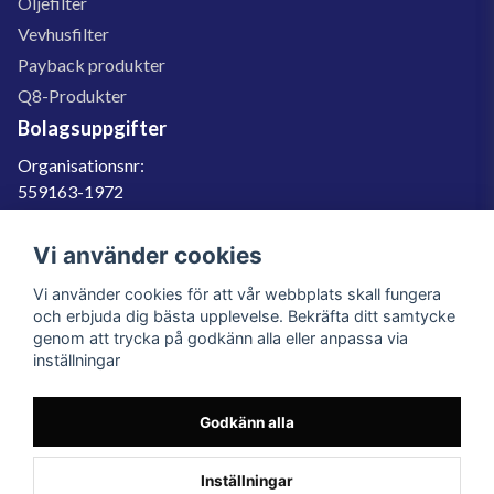
Oljefilter
Vevhusfilter
Payback produkter
Q8-Produkter
Bolagsuppgifter
Organisationsnr:
559163-1972
Momsregnr:
SE559163197201
Vi använder cookies
Godkänd för F-skatt
Vi använder cookies för att vår webbplats skall fungera
060-566 800
och erbjuda dig bästa upplevelse. Bekräfta ditt samtycke
genom att trycka på godkänn alla eller anpassa via
info@filter.se
inställningar
Godkänn alla
Filter.se Sverige AB, Gärdevägen 6, 856 50 Sundsvall, Organisationsnummer:
559163-1972
© 2023 Filter.se, All rights reserved.
Inställningar