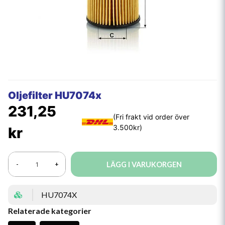
Oljefilter HU7074x
231,25
kr
LÄGG I VARUKORGEN
-
+
HU7074X
Relaterade kategorier