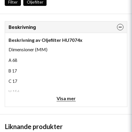
Filter
Oljefilter
Beskrivning
Beskrivning av Oljefilter HU7074x
Dimensioner (MM)
A
68
B
17
C
17
H
156
Visa mer
Liknande produkter