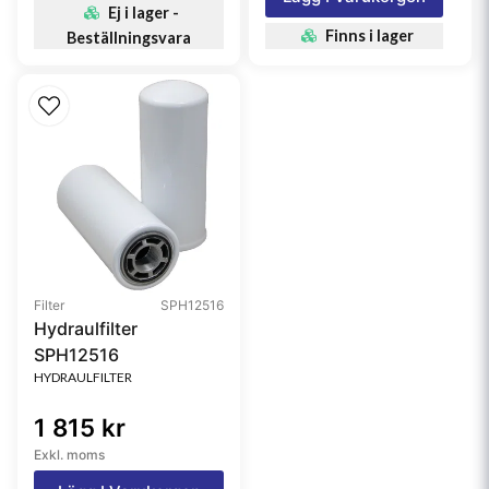
Ej i lager -
Finns i lager
Beställningsvara
Filter
SPH12516
Hydraulfilter
SPH12516
HYDRAULFILTER
1 815 kr
Exkl. moms