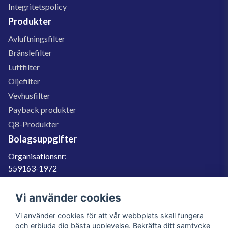
Integritetspolicy
Produkter
Avluftningsfilter
Bränslefilter
Luftfilter
Oljefilter
Vevhusfilter
Payback produkter
Q8-Produkter
Bolagsuppgifter
Organisationsnr:
559163-1972
Momsregnr:
SE559163197201
Vi använder cookies
Godkänd för F-skatt
Vi använder cookies för att vår webbplats skall fungera
060-566 800
och erbjuda dig bästa upplevelse. Bekräfta ditt samtycke