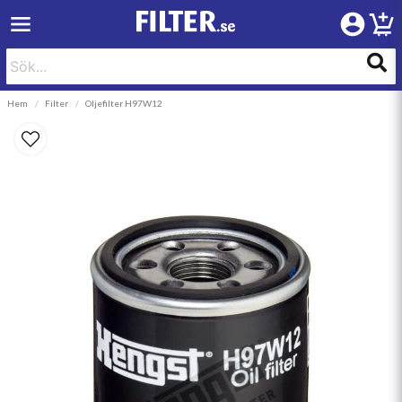
Hem
Filter
Oljefilter H97W12