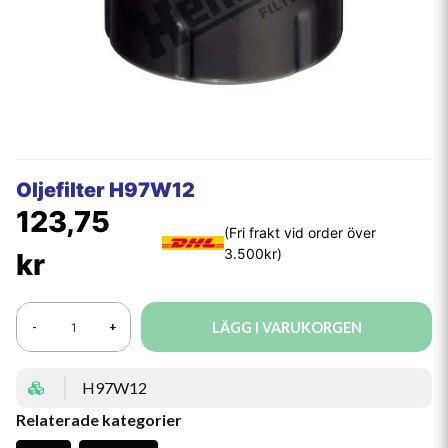
Oljefilter H97W12
123,75
kr
LÄGG I VARUKORGEN
-
+
H97W12
Relaterade kategorier