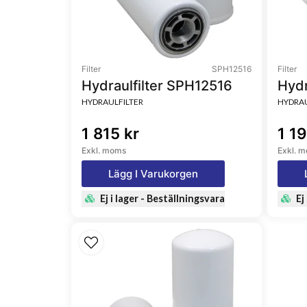
Type
Ful
Style
Sp
Filter
SPH12516
Filter
Hydraulfilter SPH12516
Hydr
HYDRAULFILTER
HYDRAU
1 815 kr
1 19
Exkl. moms
Exkl. 
Lägg I Varukorgen
Ej i lager - Beställningsvara
Ej