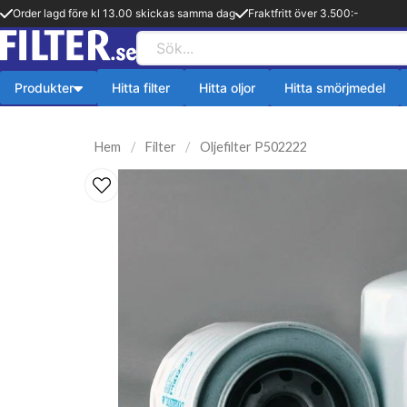
Order lagd före kl 13.00 skickas samma dag
Fraktfritt över 3.500:-
Produkter
Hitta filter
Hitta oljor
Hitta smörjmedel
Payback produkter
HiFLO Filte
Hem
Filter
Oljefilter P502222
ningsfilter
Aerosol
HiFlo Oljefilte
lfilter
Fetter
 filter
Kylsystem
issionsfilter
Oljetillsats
efilter
Bränlsetillsats
ter
Rengöring
ter
Payback 2 taktsolja
filter
Övriga produkter
ter
Q8-Produkter
pion
Motorolja lätta fordon
lja
Övriga