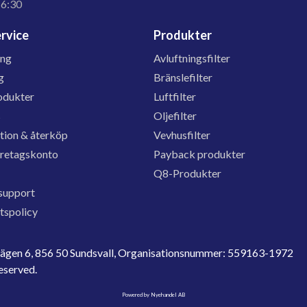
16:30
rvice
Produkter
ing
Avluftningsfilter
g
Bränslefilter
odukter
Luftfilter
s
Oljefilter
tion & återköp
Vevhusfilter
öretagskonto
Payback produkter
Q8-Produkter
support
etspolicy
evägen 6, 856 50 Sundsvall, Organisationsnummer: 559163-1972
reserved.
Powered by Nyehandel AB