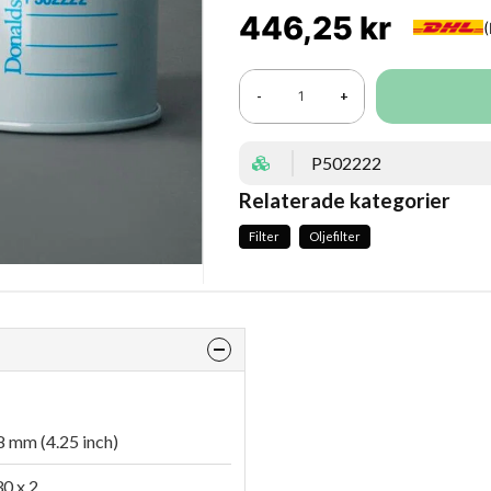
446,25 kr
-
+
P502222
Relaterade kategorier
Filter
Oljefilter
 mm (4.25 inch)
0 x 2