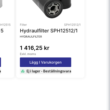
H12515
Filter
SPH12512/1
15
Hydraulfilter SPH12512/1
HYDRAULFILTER
1 416,25 kr
Exkl. moms
Lägg I Varukorgen
a
Ej i lager - Beställningsvara