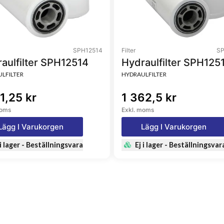
l-Flow
in-On
SPH12514
Filter
SP
aulfilter SPH12514
Hydraulfilter SPH125
LFILTER
HYDRAULFILTER
1,25 kr
1 362,5 kr
moms
Exkl. moms
Lägg I Varukorgen
Lägg I Varukorgen
 i lager - Beställningsvara
Ej i lager - Beställningsvar