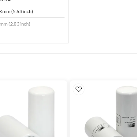
 mm (5.63 inch)
mm (2.83 inch)
mm (2.44 inch)
 micron
 D 1611
s
s
 bar (25 psi)
 bar (30 psi)
lulose
 bar (100 psi)