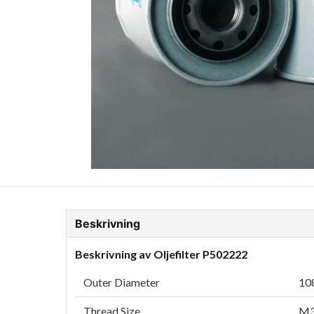
ion Glykol
Fordonskem
Motorolja tunga fordon
Beskrivning
Beskrivning av Oljefilter P502222
Outer Diameter
108
Thread Size
M3