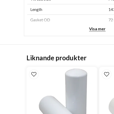
Length
143
Gasket OD
72 
Visa mer
Gasket ID
62 
Efficiency 50%
16
Efficiency Test Std
JIS
Liknande produkter
Anti-Drainback Valve
Ye
Bypass Valve
Ye
Bypass Valve Setting LR
1.7
Bypass Valve Setting HR
2.1
Media Type
Cel
Collapse Burst
6.9