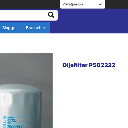
Bloggar
Branscher
r
r
Oljefilter P502222