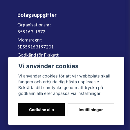
Bolagsuppgifter
Organisationsnr:
559163-1972
Momsregnr:
SE559163197201
Godkänd för F-skatt
060-566 800
Vi använder cookies
info@filter.se
Vi använder cookies för att vår webbplats skall
fungera och erbjuda dig bästa upplevelse.
Bekräfta ditt samtycke genom att trycka på
godkänn alla eller anpassa via inställningar
Godkänn alla
Inställningar