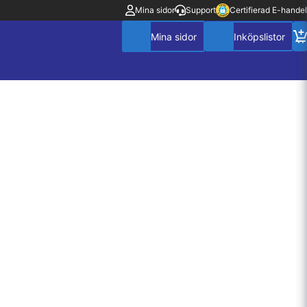
Mina sidor
Support
Certifierad E-handel
Mitt konto
Villkor
Policy