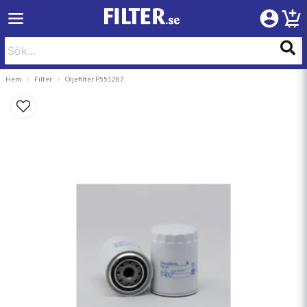
Hem
Filter
Oljefilter P551287