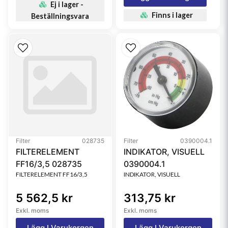
Ej i lager -
Finns i lager
Beställningsvara
Filter
028735
Filter
0390004.1
FILTERELEMENT
INDIKATOR, VISUELL
FF16/3,5 028735
0390004.1
FILTERELEMENT FF16/3,5
INDIKATOR, VISUELL
5 562,5 kr
313,75 kr
Exkl. moms
Exkl. moms
Lägg I Varukorgen
Lägg I Varukorgen