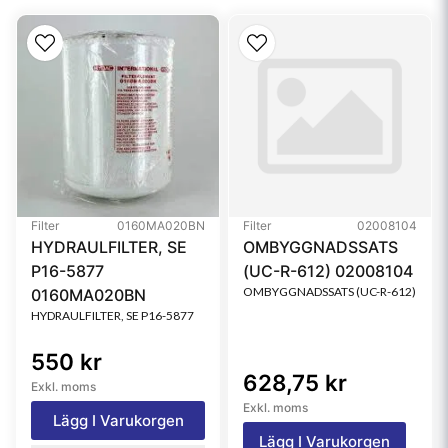
Type
Full-Flow
Style
Spin-On
Filter
0160MA020BN
Filter
02008104
HYDRAULFILTER, SE
OMBYGGNADSSATS
P16-5877
(UC-R-612) 02008104
OMBYGGNADSSATS (UC-R-612)
0160MA020BN
HYDRAULFILTER, SE P16-5877
550 kr
628,75 kr
Exkl. moms
Exkl. moms
Lägg I Varukorgen
Lägg I Varukorgen