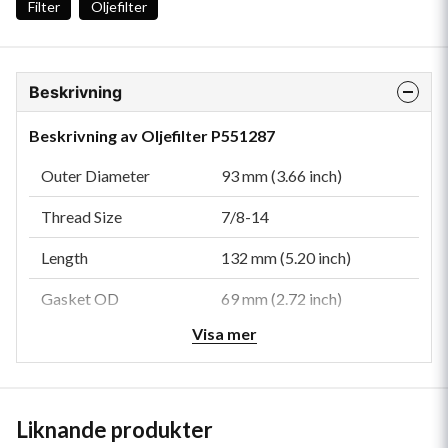
Filter
Oljefilter
Beskrivning
Beskrivning av Oljefilter P551287
Outer Diameter
93 mm (3.66 inch)
Thread Size
7/8-14
Length
132 mm (5.20 inch)
Gasket OD
69 mm (2.72 inch)
Visa mer
Gasket ID
61 mm (2.40 inch)
Efficiency 50%
25 micron
Collapse Burst
6.9 bar (100 psi)
Liknande produkter