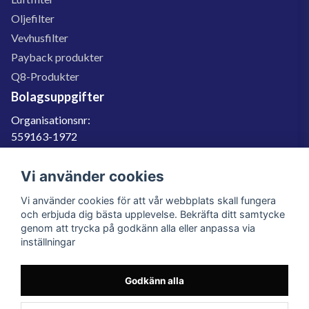
Oljefilter
Vevhusfilter
Payback produkter
Q8-Produkter
Bolagsuppgifter
Organisationsnr:
559163-1972
Momsregnr:
SE559163197201
Vi använder cookies
Godkänd för F-skatt
Vi använder cookies för att vår webbplats skall fungera
060-566 800
och erbjuda dig bästa upplevelse. Bekräfta ditt samtycke
genom att trycka på godkänn alla eller anpassa via
info@filter.se
inställningar
Godkänn alla
Filter.se Sverige AB, Gärdevägen 6, 856 50 Sundsvall, Organisationsnummer:
559163-1972