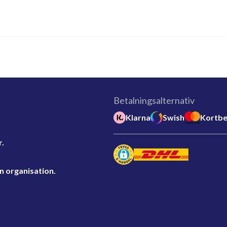
Betalningsalternativ
Klarna
Swish
Kortbe
r.
n organisation.