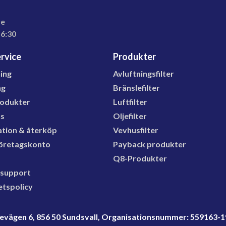
re
16:30
rvice
Produkter
ning
Avluftningsfilter
ng
Bränslefilter
rodukter
Luftfilter
ns
Oljefilter
tion & återköp
Vevhusfilter
öretagskonto
Payback produkter
Q8-Produkter
 support
etspolicy
rdevägen 6, 856 50 Sundsvall, Organisationsnummer: 559163-