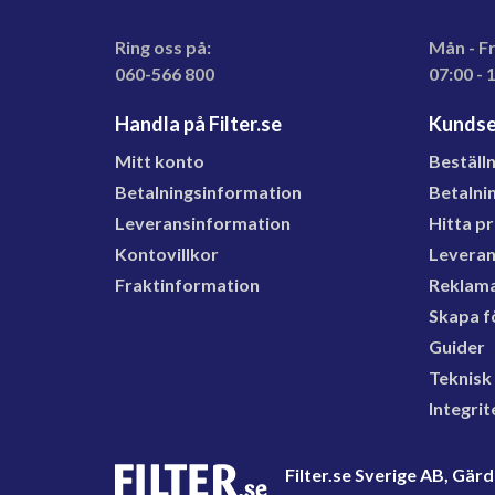
Ring oss på:
Mån - F
060-566 800
07:00 - 
Handla på Filter.se
Kundse
Mitt konto
Beställ
Betalningsinformation
Betalni
Leveransinformation
Hitta p
Kontovillkor
Levera
Fraktinformation
Reklama
Skapa f
Guider
Teknisk
Integrit
Filter.se Sverige AB, Gä