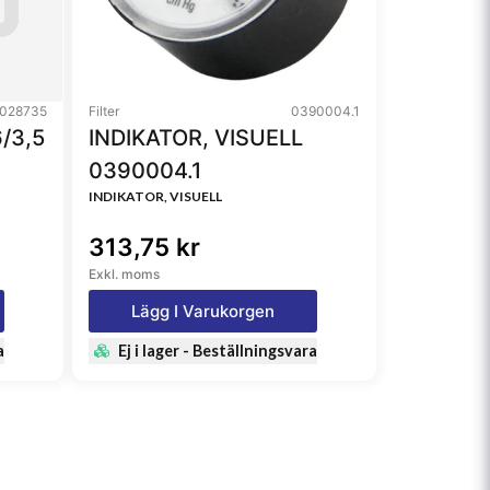
028735
Filter
0390004.1
/3,5
INDIKATOR, VISUELL
0390004.1
INDIKATOR, VISUELL
313,75 kr
Exkl. moms
Lägg I Varukorgen
a
Ej i lager - Beställningsvara