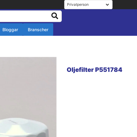
Bloggar
Branscher
r
r
Oljefilter P551784