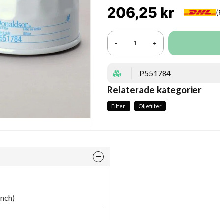
206,25 kr
-
+
P551784
Relaterade kategorier
Filter
Oljefilter
inch)