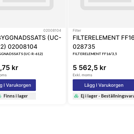
814, 3126000, C108, C116,
199700, 83501080, PH2814,
363, 159141, 431095,
, 29353002, 7032389,
02008104
Filter
78, 1498017, 1520660,
YGGNADSSATS (UC-
FILTERELEMENT FF16
, 5009421, 5012037,
12) 02008104
028735
0X6714DA, A700X671DA,
GNADSSATS (UC-R-612)
FILTERELEMENT FF16/3,5
PH2830, PH2861B, PH2874,
512, 913S, 947S, V101,
,75 kr
5 562,5 kr
9, HSO118, H11W01,
moms
Exkl. moms
AW32, OC11, OC24, L164,
1660, U111740, LF2812,
g I Varukorgen
Lägg I Varukorgen
4, F5596, F6201, F6464,
Finns i lager
Ej i lager - Beställningsvar
77, W9101, PH2812A,
814, MD108063, 30738018,
 EFL38, EFL49, EFL98,
, 1109A1, PGO101, LS169,
L10101, OC11, PER101,
6, 7700542285, 7700542526,