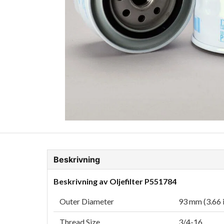
ion Glykol
Fordonskem
Motorolja tunga fordon
Beskrivning
Beskrivning av Oljefilter P551784
Outer Diameter
93 mm (3.66 
Thread Size
3/4-16