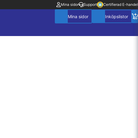
Mina sidor
Support
Certifierad E-handel
Mitt konto
Villkor
Policy