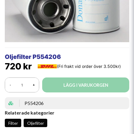
Oljefilter P554206
720 kr
LÄGG I VARUKORGEN
-
+
P554206
Relaterade kategorier
Filter
Oljefilter