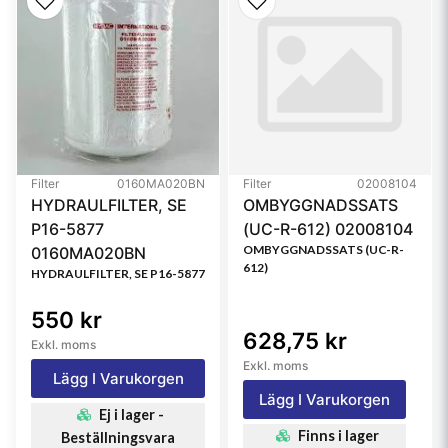
Collapse Burst
6.9 bar (100 psi)
Type
Full-Flow
Style
Spin-On
Primary Application
CASE/CASE IH 684206C1
Referensfilter:
Filter
0160MA020BN
Filter
02008104
PF981, SFO4206, 895, 91604, 92801, B97, B97B, 895,
HYDRAULFILTER, SE
OMBYGGNADSSATS
91604, 92801, 84604, 85801, 684206C1, 684206C2,
P16-5877
(UC-R-612) 02008104
684208C2, 9Y4478, 3I1293, 3I1815, LFP4005SC,
OMBYGGNADSSATS (UC-R-
0160MA020BN
LFP4005SC, 7255420600, LSF5023, 617, WD617,
612)
HYDRAULFILTER, SE P16-5877
684206C1, 684206C2, SFO4206, LF703, LFR8703,
550 kr
PH3426, DNP554206, 684206C2, GP68M, G051801,
628,75 kr
LF360, P360, FP360, SO703, 684206C1, 684206C2,
Exkl. moms
L206, LFP4005SC, OC124, FL328, 7604, 1801,
Exkl. moms
Lägg I Varukorgen
684206C1, 684206C2, 684206C1, 9Y4478, L50095,
Lägg I Varukorgen
PER95, J8610206, HDZ237, C5402, SP4545, SFO4206,
Ej i lager -
R7015, 688844, LF554206, 811416, 00811416, 57604,
Finns i lager
Beställningsvara