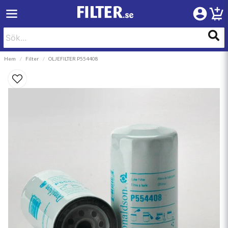
Hem
Filter
OLJEFILTER P554408