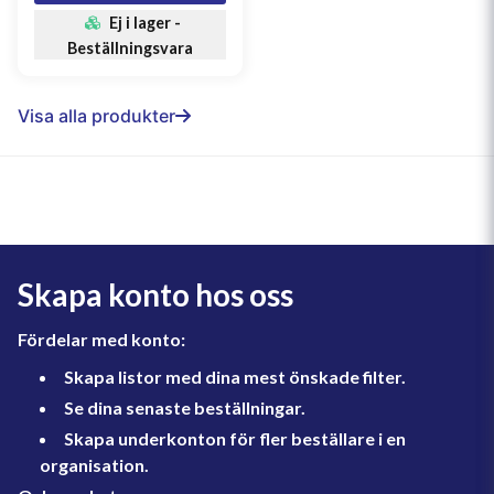
6645855, 66458555, 6645855, 66458555, 811419,
Ej i lager -
00811419, 303483606, 6740358096, 344P, 51460,
Beställningsvara
51512, WGL2895, 440054069
Visa alla produkter
Skapa konto hos oss
Fördelar med konto:
Skapa listor med dina mest önskade filter.
Se dina senaste beställningar.
Skapa underkonton för fler beställare i en
organisation.