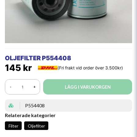
OLJEFILTER P554408
145 kr
LÄGG I VARUKORGEN
-
+
P554408
Relaterade kategorier
Filter
Oljefilter