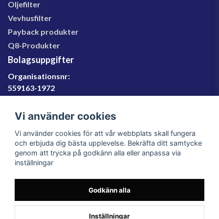
Oljefilter
Vevhusfilter
Payback produkter
Q8-Produkter
Bolagsuppgifter
Organisationsnr:
559163-1972
Momsregnr:
SE559163197201
Vi använder cookies
Godkänd för F-skatt
Vi använder cookies för att vår webbplats skall fungera
060-566 800
och erbjuda dig bästa upplevelse. Bekräfta ditt samtycke
genom att trycka på godkänn alla eller anpassa via
info@filter.se
inställningar
Godkänn alla
Filter.se Sverige AB, Gärdevägen 6, 856 50 Sundsvall,
Organisationsnummer: 559163-1972
© 2023 Filter.se, All rights reserved.
Inställningar