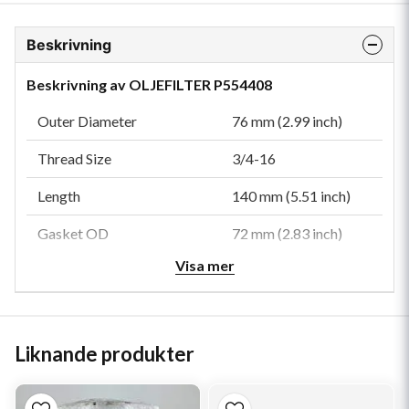
Beskrivning
Beskrivning av OLJEFILTER P554408
Outer Diameter
76 mm (2.99 inch)
Thread Size
3/4-16
Length
140 mm (5.51 inch)
Gasket OD
72 mm (2.83 inch)
Visa mer
Gasket ID
62 mm (2.44 inch)
Efficiency 99%
48 micron
Anti-Drainback Valve
Yes
Liknande produkter
Bypass Valve
Yes