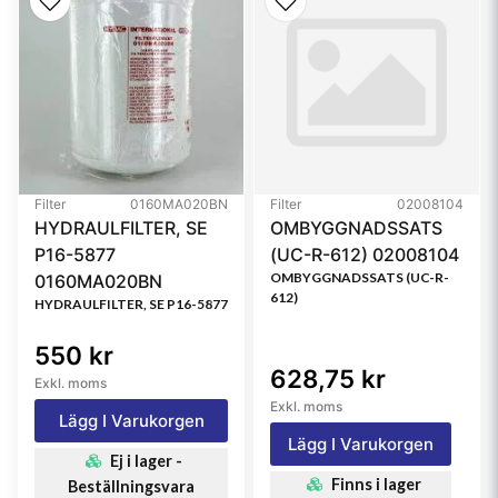
Bypass Valve Setting LR
0.8 bar (12 psi)
Media Type
Cellulose
Collapse Burst
6.9 bar (100 psi)
Type
Full-Flow
Style
Spin-On
Filter
0160MA020BN
Filter
02008104
HYDRAULFILTER, SE
OMBYGGNADSSATS
Primary Application
PERKINS 2654408
P16-5877
(UC-R-612) 02008104
OMBYGGNADSSATS (UC-R-
0160MA020BN
Referensfilter:
612)
HYDRAULFILTER, SE P16-5877
PF2205, X16, X51, SP825, 1014120, 10141208,
2080483, 2654408, 4910328, 49103286, 4919328,
550 kr
72080483, 720976901, 72118533, SFO4408,
628,75 kr
Exkl. moms
OC39010, 2039, 92460, SP411, BT215, 2039, 92460,
Exkl. moms
3734468B, 451103101, 451103101850, 8308H,
Lägg I Varukorgen
9457283080, P3101, 0451103101, 85460, 85852,
Lägg I Varukorgen
Ej i lager -
1835109, 73326619, 1498028, 9Y4480, 3I1297,
Finns i lager
Beställningsvara
7W2328, PH4408, PH4408, 7255440800, 3734468,