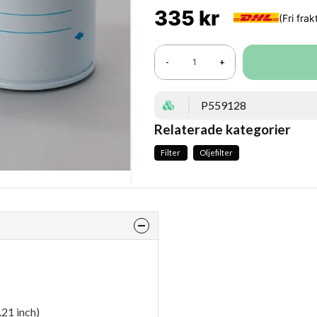
335 kr
-
+
P559128
Relaterade kategorier
Filter
Oljefilter
21 inch)