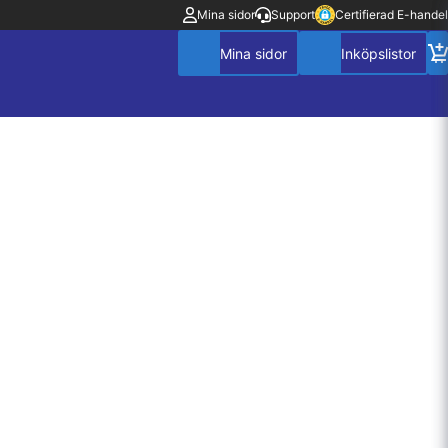
Mina sidor
Support
Certifierad E-handel
Mitt konto
Villkor
Policy