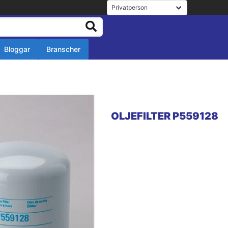
Bloggar
Branscher
r
r
OLJEFILTER P559128