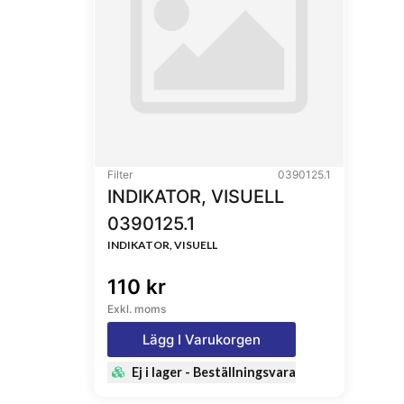
1046Z562, BC1164, A9N6007, L30068, PER225,
J8610530, C1009, C5505, 244192700, 24419270
SFO4530, SFO6007, R413, 103926, 2322700, 6
LF556007, 422994, 4229944, 84741, 00811444,
51376, 51798, WGL3328, ME084530
Filter
0390125.1
INDIKATOR, VISUELL
0390125.1
INDIKATOR, VISUELL
110 kr
Exkl. moms
Lägg I Varukorgen
Ej i lager - Beställningsvara