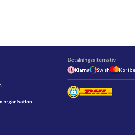
Betalningsalternativ
Klarna
Swish
Kortbe
r.
n organisation.