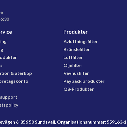
re
16:30
rvice
Produkter
ning
Avluftningsfilter
ng
Bränslefilter
rodukter
Luftfilter
ns
Oljefilter
tion & återköp
Vevhusfilter
öretagskonto
Payback produkter
Q8-Produkter
 support
etspolicy
rdevägen 6, 856 50 Sundsvall, Organisationsnummer: 559163-