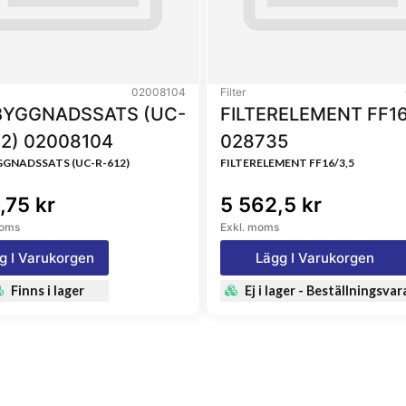
L3328, 2086, 92376, 92798,
4, 2086, 92376, 92798,
0465, 1R0714, 3I1337,
8, LSF5130, J8610007,
02008104
Filter
4921, 1909130, 1930299,
YGGNADSSATS (UC-
FILTERELEMENT FF16
23, ZP597, 29468, HF7569,
12) 02008104
028735
 LFR83587, LFR83588,
GNADSSATS (UC-R-612)
FILTERELEMENT FF16/3,5
90S, G051798, LF538, P538,
29728, 71455273, AT308581,
,75 kr
5 562,5 kr
1, 1132400473, 1132400474,
moms
Exkl. moms
01220, 1132401600,
4870, 13200487, 132004870,
g I Varukorgen
Lägg I Varukorgen
7791, X113201008,
Finns i lager
Ej i lager - Beställningsvar
84530, 15201Z9010,
530, VAME084530,
035310, L3328PP, L207,
0154S1, LFP6007, W11502,
034878, ME084530,
07, F1909130, 103926,