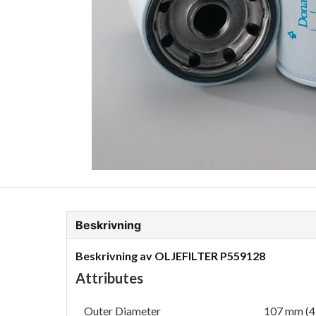
ion Glykol
Fordonskem
Motorolja tunga fordon
Beskrivning
Beskrivning av OLJEFILTER P559128
Attributes
Outer Diameter
107 mm (4.