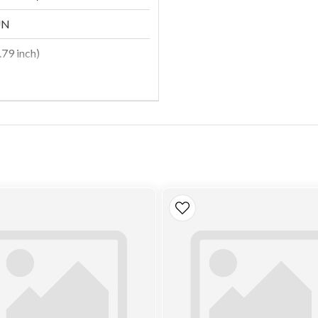
UN
79 inch)
0 inch)
4 inch)
LAR 9N6007