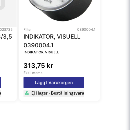
028735
Filter
0390004.1
/3,5
INDIKATOR, VISUELL
0390004.1
INDIKATOR, VISUELL
313,75 kr
Exkl. moms
Lägg I Varukorgen
a
Ej i lager - Beställningsvara