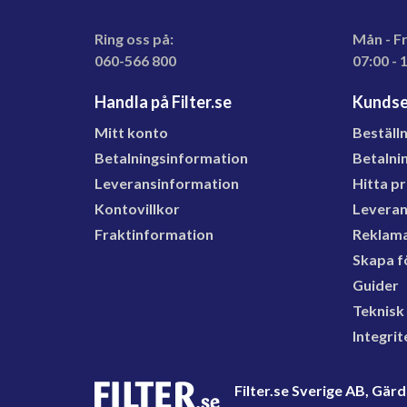
Ring oss på:
Mån - F
060-566 800
07:00 - 
Handla på Filter.se
Kundse
Mitt konto
Beställ
Betalningsinformation
Betalni
Leveransinformation
Hitta p
Kontovillkor
Levera
Fraktinformation
Reklama
Skapa f
Guider
Teknisk
Integrit
Filter.se Sverige AB, Gä