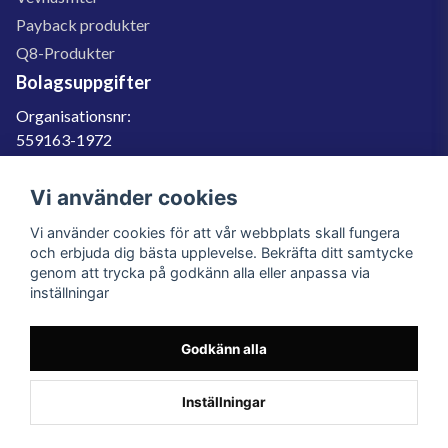
Payback produkter
Q8-Produkter
Bolagsuppgifter
Organisationsnr:
559163-1972
Momsregnr:
SE559163197201
Vi använder cookies
Godkänd för F-skatt
Vi använder cookies för att vår webbplats skall fungera
060-566 800
och erbjuda dig bästa upplevelse. Bekräfta ditt samtycke
genom att trycka på godkänn alla eller anpassa via
info@filter.se
inställningar
Godkänn alla
Filter.se Sverige AB, Gärdevägen 6, 856 50 Sundsvall, Organisationsnummer:
559163-1972
© 2023 Filter.se, All rights reserved.
Inställningar
Powered by Nyehandel AB