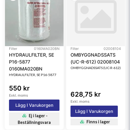
Filter
0160MA020BN
Filter
02008104
HYDRAULFILTER, SE
OMBYGGNADSSATS
P16-5877
(UC-R-612) 02008104
OMBYGGNADSSATS (UC-R-612)
0160MA020BN
HYDRAULFILTER, SE P16-5877
550 kr
628,75 kr
Exkl. moms
Exkl. moms
Lägg I Varukorgen
Lägg I Varukorgen
Ej i lager -
Finns i lager
Beställningsvara