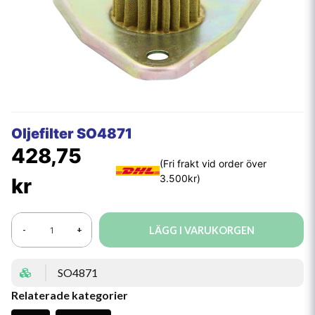
Oljefilter SO4871
428,75
kr
LÄGG I VARUKORGEN
-
+
SO4871
Relaterade kategorier