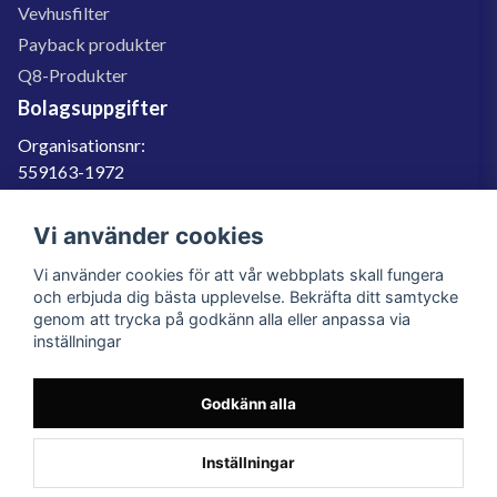
Vevhusfilter
Payback produkter
Q8-Produkter
Bolagsuppgifter
Organisationsnr:
559163-1972
Momsregnr:
SE559163197201
Vi använder cookies
Godkänd för F-skatt
Vi använder cookies för att vår webbplats skall fungera
060-566 800
och erbjuda dig bästa upplevelse. Bekräfta ditt samtycke
genom att trycka på godkänn alla eller anpassa via
info@filter.se
inställningar
Godkänn alla
Filter.se Sverige AB, Gärdevägen 6, 856 50 Sundsvall, Organisationsnummer:
559163-1972
© 2023 Filter.se, All rights reserved.
Inställningar