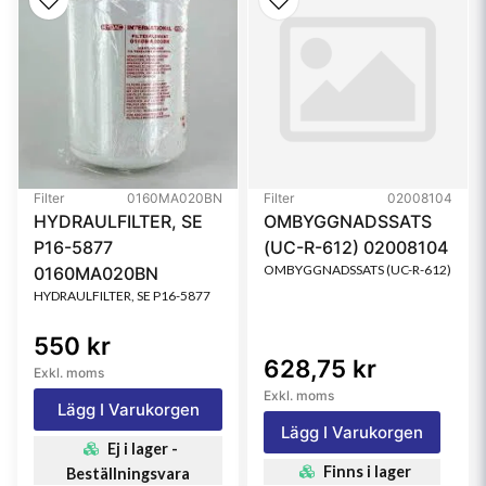
Filter
0160MA020BN
Filter
02008104
HYDRAULFILTER, SE
OMBYGGNADSSATS
P16-5877
(UC-R-612) 02008104
OMBYGGNADSSATS (UC-R-612)
0160MA020BN
HYDRAULFILTER, SE P16-5877
550 kr
628,75 kr
Exkl. moms
Exkl. moms
Lägg I Varukorgen
Lägg I Varukorgen
Ej i lager -
Finns i lager
Beställningsvara