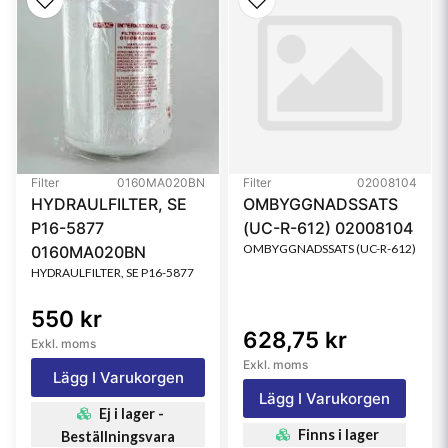
Filter
0160MA020BN
Filter
02008104
HYDRAULFILTER, SE
OMBYGGNADSSATS
P16-5877
(UC-R-612) 02008104
OMBYGGNADSSATS (UC-R-612)
0160MA020BN
HYDRAULFILTER, SE P16-5877
550 kr
628,75 kr
Exkl. moms
Exkl. moms
Lägg I Varukorgen
Lägg I Varukorgen
Ej i lager -
Finns i lager
Beställningsvara