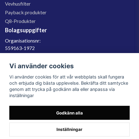
Vevhusfilter
Payback produkter
Q8-Produkter
Bolagsuppgifter
Organisationsnr:
559163-1972
Momsregnr:
SE559163197201
Vi använder cookies
Godkänd för F-skatt
Vi använder cookies för att vår webbplats skall fungera
060-566 800
och erbjuda dig bästa upplevelse. Bekräfta ditt samtycke
genom att trycka på godkänn alla eller anpassa via
info@filter.se
inställningar
Godkänn alla
Filter.se Sverige AB, Gärdevägen 6, 856 50 Sundsvall, Organisationsnummer:
559163-1972
© 2023 Filter.se, All rights reserved.
Inställningar