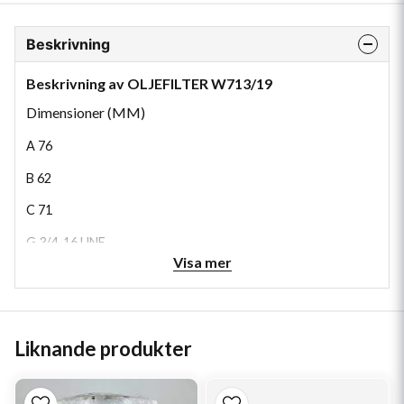
Beskrivning
Beskrivning av OLJEFILTER W713/19
Dimensioner (MM)
A
76
B
62
C
71
G
3/4-16 UNF
Visa mer
H
100
1
UGV
1.00
2
RSV
1
Liknande produkter