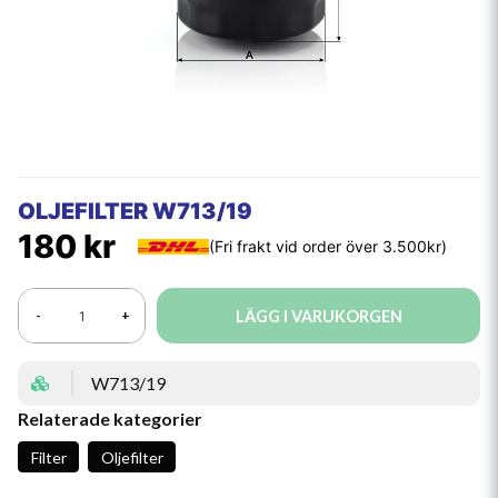
OLJEFILTER W713/19
180 kr
LÄGG I VARUKORGEN
-
+
W713/19
Relaterade kategorier
Filter
Oljefilter