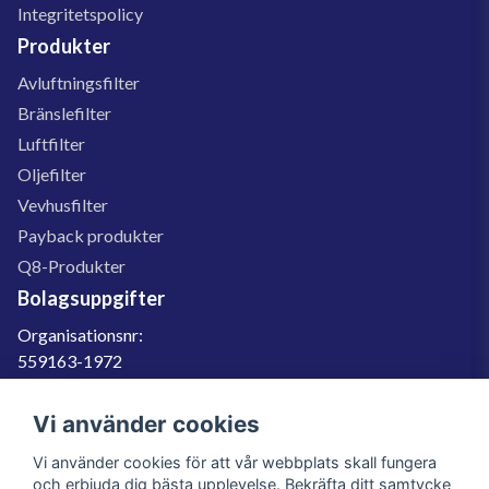
Integritetspolicy
Produkter
Avluftningsfilter
Bränslefilter
Luftfilter
Oljefilter
Vevhusfilter
Payback produkter
Q8-Produkter
Bolagsuppgifter
Organisationsnr:
559163-1972
Momsregnr:
SE559163197201
Vi använder cookies
Godkänd för F-skatt
Vi använder cookies för att vår webbplats skall fungera
060-566 800
och erbjuda dig bästa upplevelse. Bekräfta ditt samtycke