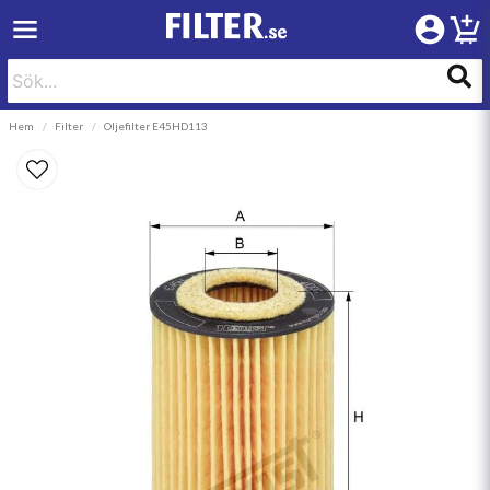
Hem
Filter
Oljefilter E45HD113