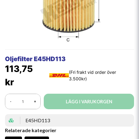
Oljefilter E45HD113
113,75
kr
LÄGG I VARUKORGEN
-
+
E45HD113
Relaterade kategorier