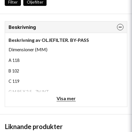
Filter
Oljefilter
Beskrivning
Beskrivning av OLJEFILTER. BY-PASS
Dimensioner (MM)
A
118
B
102
C
119
G
M 95 X 2.5 - 7H INT
Visa mer
H
353
Liknande produkter