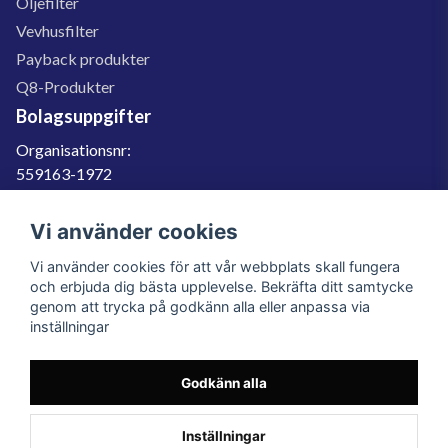
Oljefilter
Vevhusfilter
Payback produkter
Q8-Produkter
Bolagsuppgifter
Organisationsnr:
559163-1972
Momsregnr:
SE559163197201
Vi använder cookies
Godkänd för F-skatt
Vi använder cookies för att vår webbplats skall fungera
060-566 800
och erbjuda dig bästa upplevelse. Bekräfta ditt samtycke
genom att trycka på godkänn alla eller anpassa via
info@filter.se
inställningar
Godkänn alla
Filter.se Sverige AB, Gärdevägen 6, 856 50 Sundsvall, Organisationsnummer:
559163-1972
© 2023 Filter.se, All rights reserved.
Inställningar