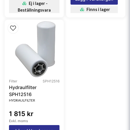
Ej i lager -
Finns i lager
Beställningsvara
Filter
SPH12516
Hydraulfilter
SPH12516
HYDRAULFILTER
1 815 kr
Exkl. moms