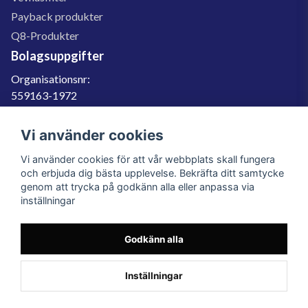
Payback produkter
Q8-Produkter
Bolagsuppgifter
Organisationsnr:
559163-1972
Momsregnr:
SE559163197201
Vi använder cookies
Godkänd för F-skatt
Vi använder cookies för att vår webbplats skall fungera
060-566 800
och erbjuda dig bästa upplevelse. Bekräfta ditt samtycke
genom att trycka på godkänn alla eller anpassa via
info@filter.se
inställningar
Godkänn alla
Filter.se Sverige AB, Gärdevägen 6, 856 50 Sundsvall, Organisationsnummer:
559163-1972
© 2023 Filter.se, All rights reserved.
Inställningar
Powered by Nyehandel AB