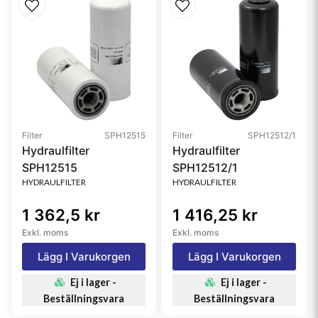
Filter
SPH12515
Filter
SPH12512/1
Hydraulfilter
Hydraulfilter
SPH12515
SPH12512/1
HYDRAULFILTER
HYDRAULFILTER
1 362,5 kr
1 416,25 kr
Exkl. moms
Exkl. moms
Lägg I Varukorgen
Lägg I Varukorgen
Ej i lager -
Ej i lager -
Beställningsvara
Beställningsvara