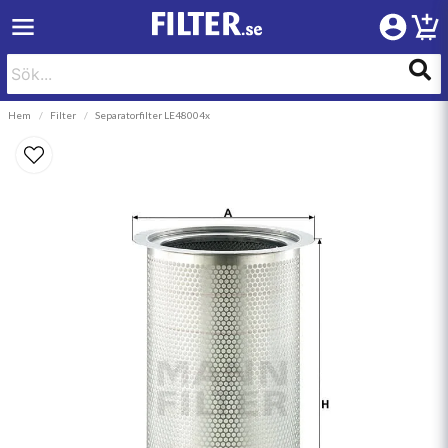
Hem
Filter
Separatorfilter LE48004x