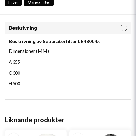
Filter
Övriga filter
Beskrivning
Beskrivning av Separatorfilter LE48004x
Dimensioner (MM)
A
355
C
300
H
500
Liknande produkter