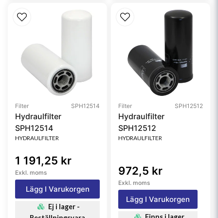
Filter
SPH12514
Filter
SPH12512
Hydraulfilter
Hydraulfilter
SPH12514
SPH12512
HYDRAULFILTER
HYDRAULFILTER
1 191,25 kr
972,5 kr
Exkl. moms
Exkl. moms
Lägg I Varukorgen
Lägg I Varukorgen
Ej i lager -
Finns i lager
Beställningsvara