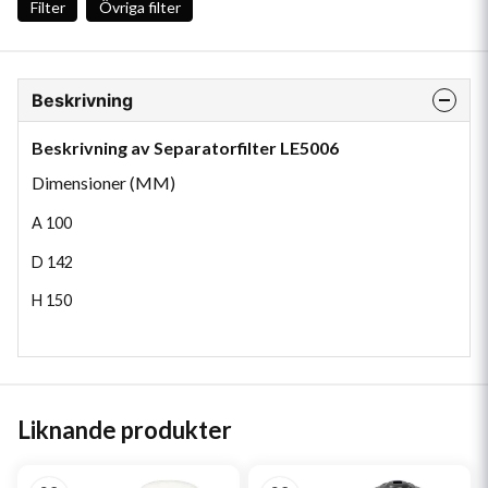
Filter
Övriga filter
Beskrivning
Beskrivning av Separatorfilter LE5006
Dimensioner (MM)
A
100
D
142
H
150
Liknande produkter