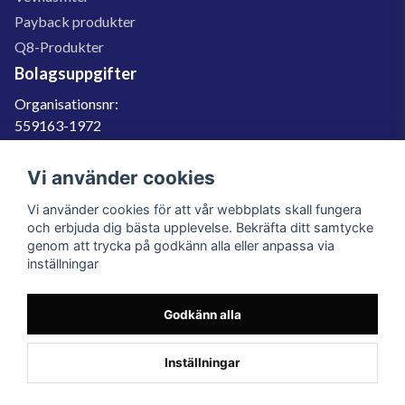
Payback produkter
Q8-Produkter
Bolagsuppgifter
Organisationsnr:
559163-1972
Momsregnr:
SE559163197201
Vi använder cookies
Godkänd för F-skatt
Vi använder cookies för att vår webbplats skall fungera
060-566 800
och erbjuda dig bästa upplevelse. Bekräfta ditt samtycke
genom att trycka på godkänn alla eller anpassa via
info@filter.se
inställningar
Godkänn alla
Filter.se Sverige AB, Gärdevägen 6, 856 50 Sundsvall, Organisationsnummer:
559163-1972
© 2023 Filter.se, All rights reserved.
Inställningar
Powered by Nyehandel AB