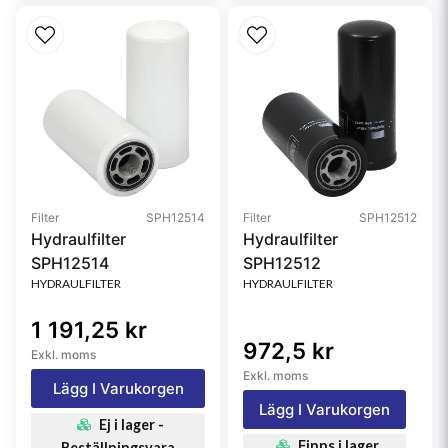
Filter
SPH12514
Filter
SPH12512
Hydraulfilter
Hydraulfilter
SPH12514
SPH12512
HYDRAULFILTER
HYDRAULFILTER
1 191,25 kr
972,5 kr
Exkl. moms
Exkl. moms
Lägg I Varukorgen
Lägg I Varukorgen
Ej i lager -
Finns i lager
Beställningsvara