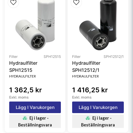
Filter
SPH12515
Filter
SPH12512/1
Hydraulfilter
Hydraulfilter
SPH12515
SPH12512/1
HYDRAULFILTER
HYDRAULFILTER
1 362,5 kr
1 416,25 kr
Exkl. moms
Exkl. moms
Lägg I Varukorgen
Lägg I Varukorgen
Ej i lager -
Ej i lager -
Beställningsvara
Beställningsvara