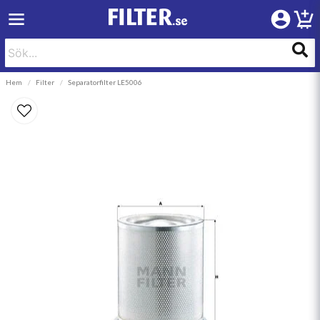
Hem
Filter
Separatorfilter LE5006