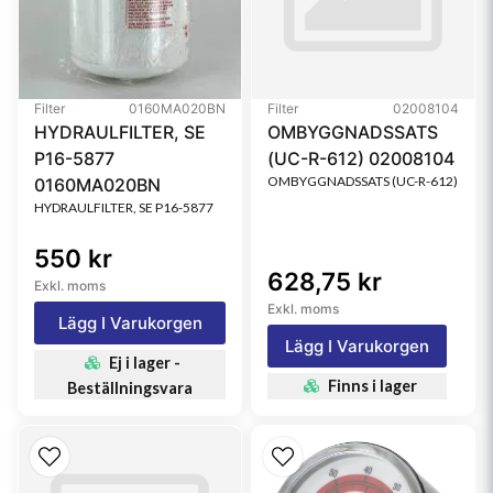
Filter
0160MA020BN
Filter
02008104
HYDRAULFILTER, SE
OMBYGGNADSSATS
P16-5877
(UC-R-612) 02008104
OMBYGGNADSSATS (UC-R-612)
0160MA020BN
HYDRAULFILTER, SE P16-5877
550 kr
628,75 kr
Exkl. moms
Exkl. moms
Lägg I Varukorgen
Lägg I Varukorgen
Ej i lager -
Finns i lager
Beställningsvara