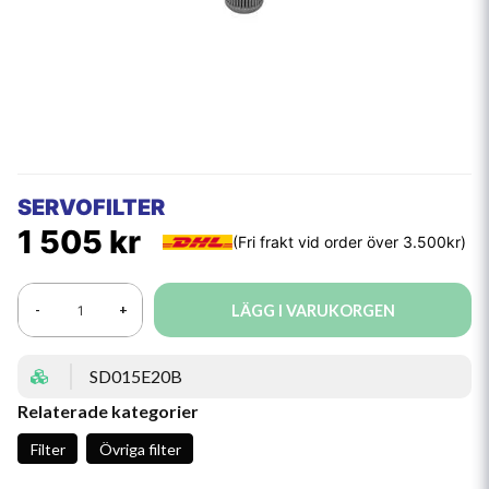
SERVOFILTER
1 505 kr
LÄGG I VARUKORGEN
-
+
SD015E20B
Relaterade kategorier
Filter
Övriga filter