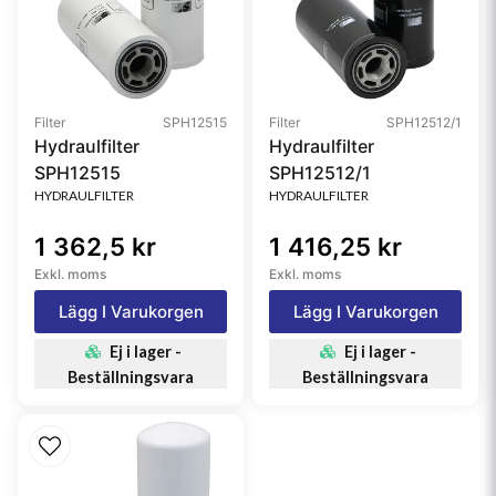
Filter
SPH12515
Filter
SPH12512/1
Hydraulfilter
Hydraulfilter
SPH12515
SPH12512/1
HYDRAULFILTER
HYDRAULFILTER
1 362,5 kr
1 416,25 kr
Exkl. moms
Exkl. moms
Lägg I Varukorgen
Lägg I Varukorgen
Ej i lager -
Ej i lager -
Beställningsvara
Beställningsvara