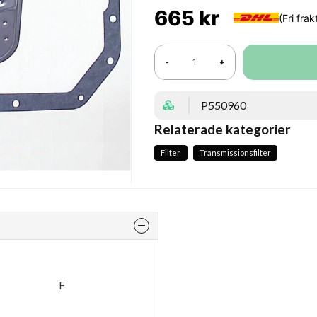
665 kr
-
+
P550960
Relaterade kategorier
Filter
Transmissionsfilter
F