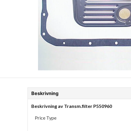
ion Glykol
Fordonskem
Motorolja tunga fordon
Beskrivning
Beskrivning av Transm.filter P550960
Price Type