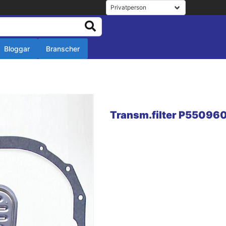
Bloggar
Branscher
r
r
Transm.filter P55096