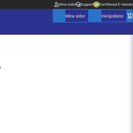
Mina sidor
Support
Certifierad E-handel
0
Mitt konto
Villkor
Policy