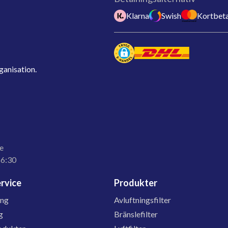
Klarna
Swish
Kortbeta
ganisation.
e
16:30
rvice
Produkter
ing
Avluftningsfilter
g
Bränslefilter