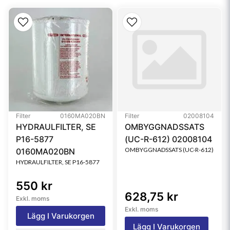
Primary Application
CATERPILLAR 3283655
Filter
0160MA020BN
Filter
02008104
HYDRAULFILTER, SE
OMBYGGNADSSATS
P16-5877
(UC-R-612) 02008104
OMBYGGNADSSATS (UC-R-612)
0160MA020BN
HYDRAULFILTER, SE P16-5877
550 kr
628,75 kr
Exkl. moms
Exkl. moms
Lägg I Varukorgen
Lägg I Varukorgen