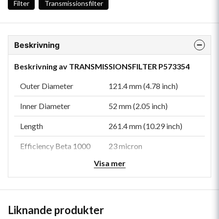
Filter
Transmissionsfilter
Beskrivning
Beskrivning av TRANSMISSIONSFILTER P573354
Outer Diameter
121.4 mm (4.78 inch)
Inner Diameter
52 mm (2.05 inch)
Length
261.4 mm (10.29 inch)
Efficiency Beta 1000
23 micron
Visa mer
Collapse Burst
6.9 bar (100 psi)
Media Type
Synthetic
Style
Cartridge
Liknande produkter