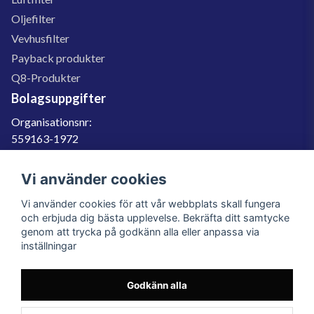
Oljefilter
Vevhusfilter
Payback produkter
Q8-Produkter
Bolagsuppgifter
Organisationsnr:
559163-1972
Momsregnr:
SE559163197201
Vi använder cookies
Godkänd för F-skatt
Vi använder cookies för att vår webbplats skall fungera
060-566 800
och erbjuda dig bästa upplevelse. Bekräfta ditt samtycke
genom att trycka på godkänn alla eller anpassa via
info@filter.se
inställningar
Godkänn alla
Filter.se Sverige AB, Gärdevägen 6, 856 50 Sundsvall, Organisationsnummer:
559163-1972