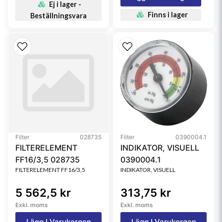
Ej i lager -
Finns i lager
Beställningsvara
Filter
028735
Filter
0390004.1
FILTERELEMENT
INDIKATOR, VISUELL
FF16/3,5 028735
0390004.1
FILTERELEMENT FF16/3,5
INDIKATOR, VISUELL
5 562,5 kr
313,75 kr
Exkl. moms
Exkl. moms
Lägg I Varukorgen
Lägg I Varukorgen