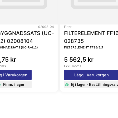
02008104
Filter
YGGNADSSATS (UC-
FILTERELEMENT FF16
12) 02008104
028735
GNADSSATS (UC-R-612)
FILTERELEMENT FF16/3,5
,75 kr
5 562,5 kr
moms
Exkl. moms
g I Varukorgen
Lägg I Varukorgen
Finns i lager
Ej i lager - Beställningsvar