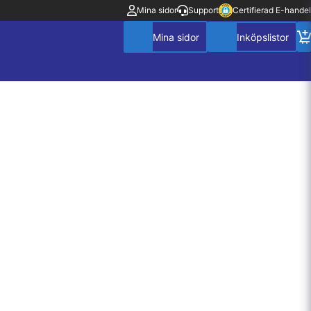
Mina sidor
Support
Certifierad E-handel
Mitt konto
Villkor
Policy