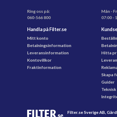
Ring oss på:
Mån - F
060-566 800
07:00 - 
Handla på Filter.se
Kundse
Mitt konto
Beställ
Betalningsinformation
Betalni
Leveransinformation
Hitta p
Kontovillkor
Levera
Fraktinformation
Reklama
Skapa f
Guider
Teknisk
Integrit
Filter.se Sverige AB, Gä