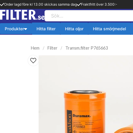
Order lagd före kl 13.00 skickas samma dag
Fraktfritt över 3.500:-
Produkter
Hitta filter
Hitta oljor
Hitta smörjmedel
Payback produkter
HiFLO Filte
Hem
Filter
Transm.filter P765663
ningsfilter
Aerosol
HiFlo Oljefilte
lfilter
Fetter
 filter
Kylsystem
issionsfilter
Oljetillsats
efilter
Bränlsetillsats
ter
Rengöring
ter
Payback 2 taktsolja
filter
Övriga produkter
ter
Q8-Produkter
pion
Motorolja lätta fordon
lja
Övriga