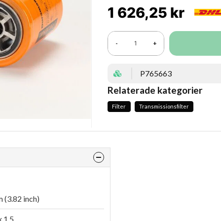
1 626,25 kr
-
+
P765663
Relaterade kategorier
Filter
Transmissionsfilter
 (3.82 inch)
 1.5