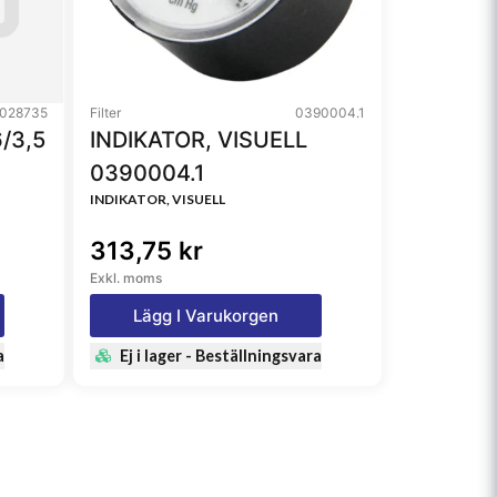
028735
Filter
0390004.1
/3,5
INDIKATOR, VISUELL
0390004.1
INDIKATOR, VISUELL
313,75 kr
Exkl. moms
Lägg I Varukorgen
a
Ej i lager - Beställningsvara