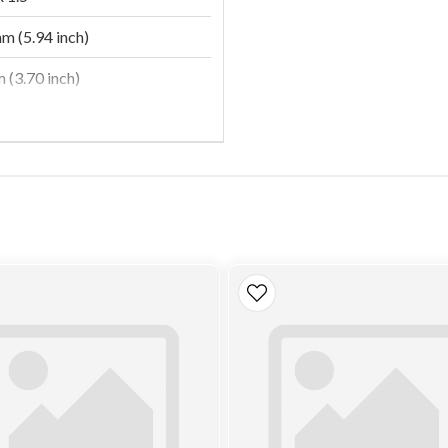
m (5.94 inch)
 (3.70 inch)
ron
cron
On
q XP
90385, SPH 12562