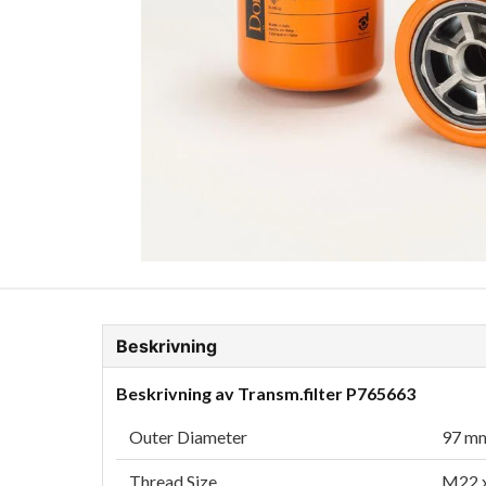
ion Glykol
Fordonskem
Motorolja tunga fordon
Beskrivning
Beskrivning av Transm.filter P765663
Outer Diameter
97 mm
Thread Size
M22 x