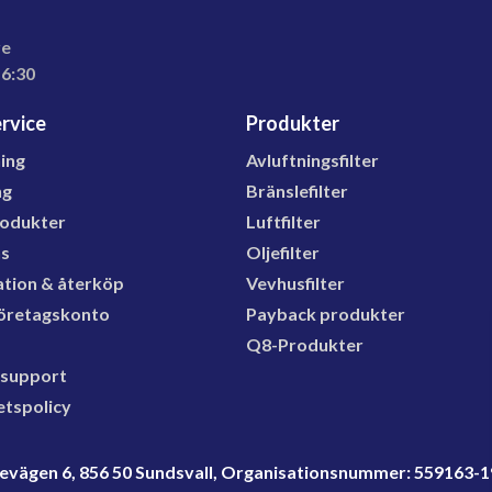
re
16:30
rvice
Produkter
ning
Avluftningsfilter
ng
Bränslefilter
rodukter
Luftfilter
ns
Oljefilter
tion & återköp
Vevhusfilter
öretagskonto
Payback produkter
Q8-Produkter
 support
etspolicy
rdevägen 6, 856 50 Sundsvall, Organisationsnummer: 559163-