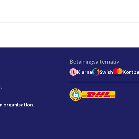
Betalningsalternativ
Klarna
Swish
Kortbe
r.
n organisation.