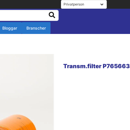
Bloggar
Branscher
r
r
Transm.filter P765663