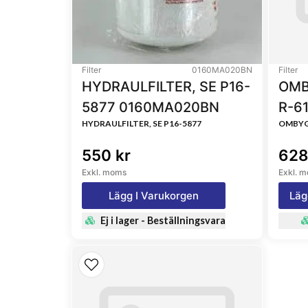
Filter
0160MA020BN
Filter
HYDRAULFILTER, SE P16-
OMB
5877 0160MA020BN
R-6
HYDRAULFILTER, SE P16-5877
OMBYG
550 kr
628
Exkl. moms
Exkl. 
Lägg I Varukorgen
Läg
Ej i lager - Beställningsvara