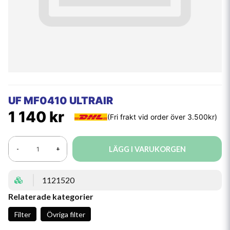
UF MF0410 ULTRAIR
1 140 kr
LÄGG I VARUKORGEN
-
+
1121520
Relaterade kategorier
Filter
Övriga filter