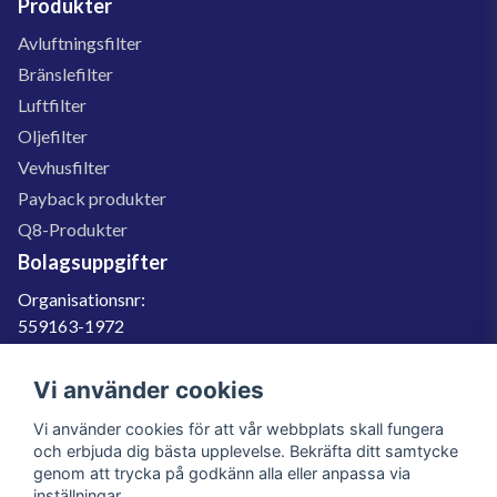
Produkter
Avluftningsfilter
Bränslefilter
Luftfilter
Oljefilter
Vevhusfilter
Payback produkter
Q8-Produkter
Bolagsuppgifter
Organisationsnr:
559163-1972
Momsregnr:
SE559163197201
Vi använder cookies
Godkänd för F-skatt
Vi använder cookies för att vår webbplats skall fungera
060-566 800
och erbjuda dig bästa upplevelse. Bekräfta ditt samtycke
genom att trycka på godkänn alla eller anpassa via
info@filter.se
inställningar