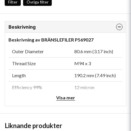
Filter
Övriga filter
Beskrivning
Beskrivning av BRÄNSLEFILER P569027
Outer Diameter
80.6 mm (3.17 inch)
Thread Size
M94 x 3
Length
190.2 mm (7.49 inch)
Efficiency 99%
12 micron
Visa mer
Emulsified H2O Efficiency
95 Percent
Type
Water Separator
Style
Spin-On
Liknande produkter