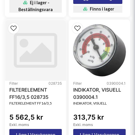
Ej i lager -
Finns i lager
Beställningsvara
Filter
028735
Filter
0390004.1
FILTERELEMENT
INDIKATOR, VISUELL
FF16/3,5 028735
0390004.1
FILTERELEMENT FF16/3,5
INDIKATOR, VISUELL
5 562,5 kr
313,75 kr
Exkl. moms
Exkl. moms
Lägg I Varukorgen
Lägg I Varukorgen