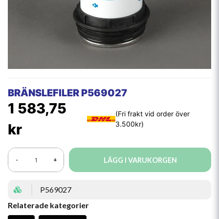
BRÄNSLEFILER P569027
1 583,75
kr
LÄGG I VARUKORGEN
-
+
P569027
Relaterade kategorier