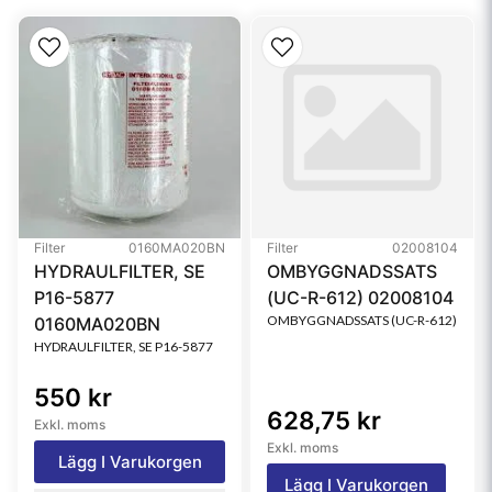
Brand
Twist&Drain™
Media Type
Cellulose, Meltblown
Filter
0160MA020BN
Filter
02008104
HYDRAULFILTER, SE
OMBYGGNADSSATS
P16-5877
(UC-R-612) 02008104
OMBYGGNADSSATS (UC-R-612)
0160MA020BN
HYDRAULFILTER, SE P16-5877
550 kr
628,75 kr
Exkl. moms
Exkl. moms
Lägg I Varukorgen
Lägg I Varukorgen