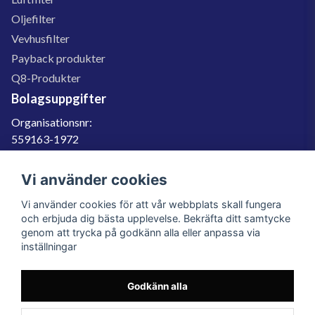
Oljefilter
Vevhusfilter
Payback produkter
Q8-Produkter
Bolagsuppgifter
Organisationsnr:
559163-1972
Momsregnr:
SE559163197201
Vi använder cookies
Godkänd för F-skatt
Vi använder cookies för att vår webbplats skall fungera
060-566 800
och erbjuda dig bästa upplevelse. Bekräfta ditt samtycke
genom att trycka på godkänn alla eller anpassa via
info@filter.se
inställningar
Godkänn alla
Filter.se Sverige AB, Gärdevägen 6, 856 50 Sundsvall, Organisationsnummer:
559163-1972