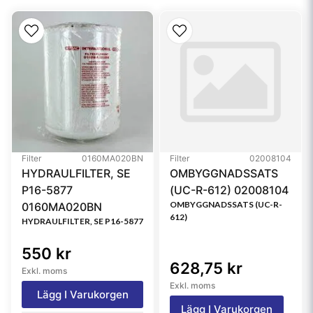
Emulsified H2O
95.00 Percent
Efficiency
Type
Water Separator
Style
Spin-On
Brand
Twist&Drain™
Media Type
Cellulose
Filter
0160MA020BN
Filter
02008104
Notes
Not for Marine
HYDRAULFILTER, SE
OMBYGGNADSSATS
Applications
P16-5877
(UC-R-612) 02008104
OMBYGGNADSSATS (UC-R-
0160MA020BN
Referensfilter:
612)
HYDRAULFILTER, SE P16-5877
6560348, 6667352, 87036044, 87039679, 6667352,
102614001, 102703401, FS19534, FS19571, FS19581,
550 kr
WK7151, SK3127, FS551039
628,75 kr
Exkl. moms
Exkl. moms
Lägg I Varukorgen
Lägg I Varukorgen