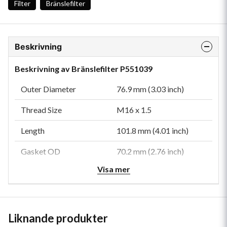
Filter
Bränslefilter
Beskrivning
Beskrivning av Bränslefilter P551039
Outer Diameter
76.9 mm (3.03 inch)
Thread Size
M16 x 1.5
Length
101.8 mm (4.01 inch)
Gasket OD
70.2 mm (2.76 inch)
Visa mer
Gasket ID
60.5 mm (2.38 inch)
Efficiency 99%
15 micron
Efficiency Test Std
SAE J1985
Liknande produkter