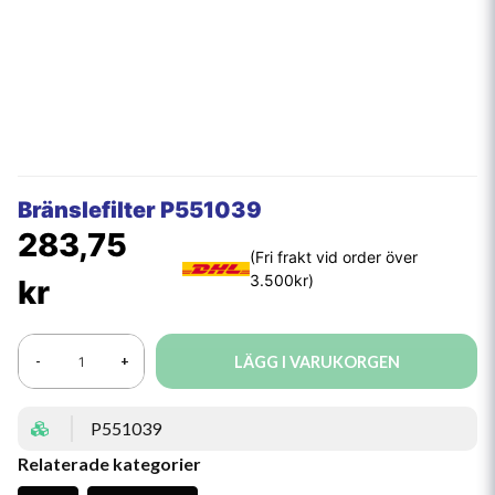
Bränslefilter P551039
283,75
kr
LÄGG I VARUKORGEN
-
+
P551039
Relaterade kategorier