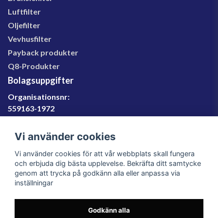
Luftfilter
Oljefilter
Vevhusfilter
Payback produkter
Q8-Produkter
Bolagsuppgifter
Organisationsnr:
559163-1972
Momsregnr:
SE559163197201
Vi använder cookies
Godkänd för F-skatt
Vi använder cookies för att vår webbplats skall fungera
060-566 800
och erbjuda dig bästa upplevelse. Bekräfta ditt samtycke
genom att trycka på godkänn alla eller anpassa via
info@filter.se
inställningar
Godkänn alla
Filter.se Sverige AB, Gärdevägen 6, 856 50 Sundsvall,