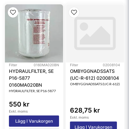
Style
Cartridge
Media Type
Cellulose
Primary Application
CATERPILLAR 1R0756
Filter
0160MA020BN
Filter
02008104
HYDRAULFILTER, SE
OMBYGGNADSSATS
P16-5877
(UC-R-612) 02008104
OMBYGGNADSSATS (UC-R-612)
0160MA020BN
HYDRAULFILTER, SE P16-5877
550 kr
628,75 kr
Exkl. moms
Exkl. moms
Lägg I Varukorgen
Lägg I Varukorgen