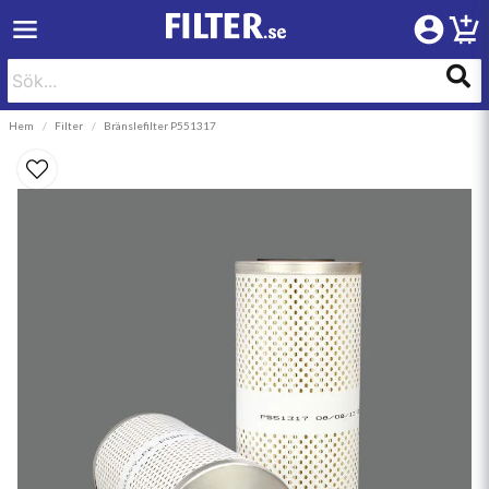
Hem
Filter
Bränslefilter P551317