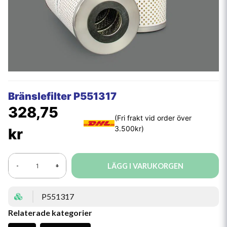
Bränslefilter P551317
328,75
kr
LÄGG I VARUKORGEN
-
+
P551317
Relaterade kategorier