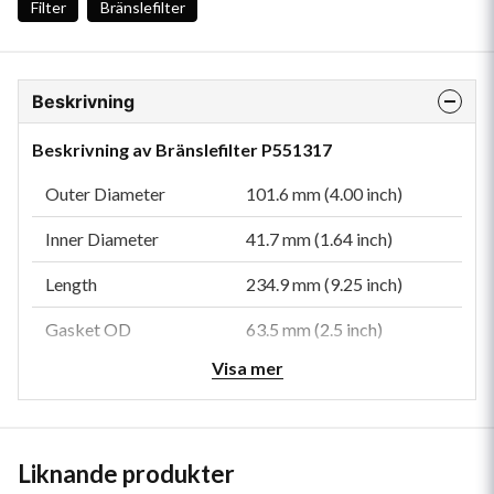
Filter
Bränslefilter
Beskrivning
Beskrivning av Bränslefilter P551317
Outer Diameter
101.6 mm (4.00 inch)
Inner Diameter
41.7 mm (1.64 inch)
Length
234.9 mm (9.25 inch)
Gasket OD
63.5 mm (2.5 inch)
Visa mer
Gasket ID
41.7 mm (1.64 inch)
Efficiency 99%
4 micron
Efficiency Test Std
SAE J1985
Liknande produkter