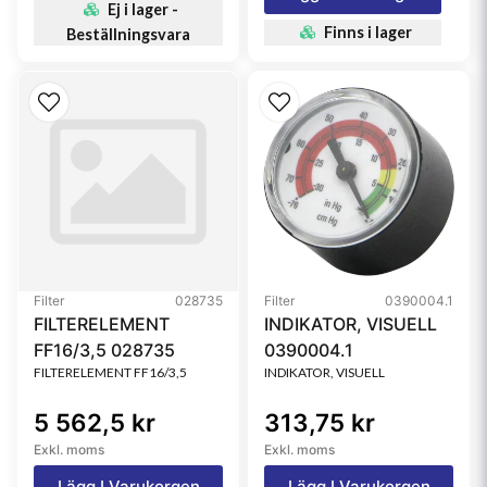
Ej i lager -
Finns i lager
Beställningsvara
Filter
028735
Filter
0390004.1
FILTERELEMENT
INDIKATOR, VISUELL
FF16/3,5 028735
0390004.1
FILTERELEMENT FF16/3,5
INDIKATOR, VISUELL
5 562,5 kr
313,75 kr
Exkl. moms
Exkl. moms
Lägg I Varukorgen
Lägg I Varukorgen