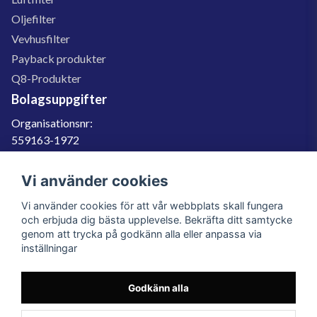
Oljefilter
Vevhusfilter
Payback produkter
Q8-Produkter
Bolagsuppgifter
Organisationsnr:
559163-1972
Momsregnr:
SE559163197201
Vi använder cookies
Godkänd för F-skatt
Vi använder cookies för att vår webbplats skall fungera
060-566 800
och erbjuda dig bästa upplevelse. Bekräfta ditt samtycke
genom att trycka på godkänn alla eller anpassa via
info@filter.se
inställningar
Godkänn alla
Filter.se Sverige AB, Gärdevägen 6, 856 50 Sundsvall, Organisationsnummer:
559163-1972