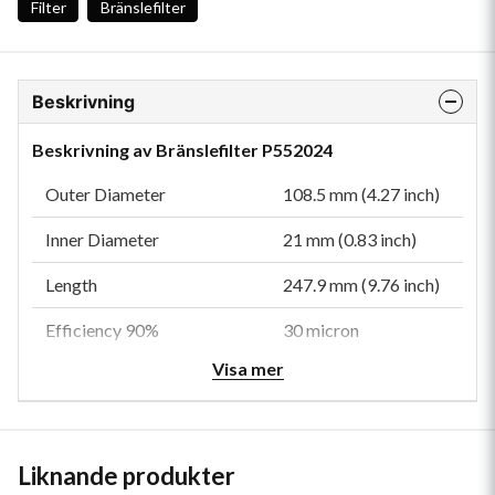
Filter
Bränslefilter
Beskrivning
Beskrivning av Bränslefilter P552024
Outer Diameter
108.5 mm (4.27 inch)
Inner Diameter
21 mm (0.83 inch)
Length
247.9 mm (9.76 inch)
Efficiency 90%
30 micron
Visa mer
Efficiency Test Std
SAE J1488, J1985
Emulsified H2O Efficiency
95 Percent
Type
Water Separator
Liknande produkter