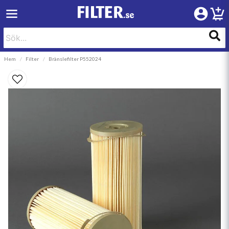
Hem
Filter
Bränslefilter P552024