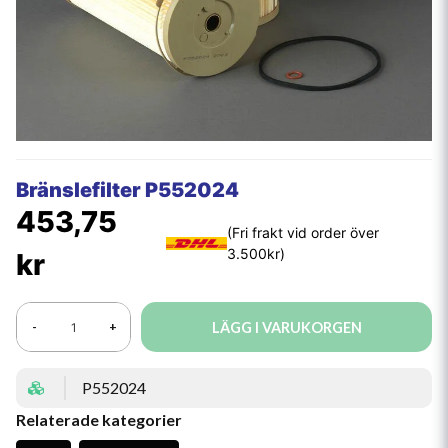
Bränslefilter P552024
453,75
kr
LÄGG I VARUKORGEN
-
+
P552024
Relaterade kategorier