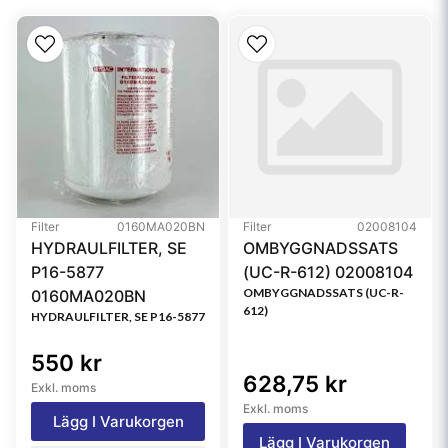
Style
Cartridge
Media Type
Cellulose
Primary Application
RACOR 2020N30
Referensfilter:
PF789030, 86437, 86791, FS20203, CS10965,
L2020F30, LF2020FN30, 3437, 3791, 2020PM,
2020PMOR, 33437, 33791
Filter
0160MA020BN
Filter
02008104
HYDRAULFILTER, SE
OMBYGGNADSSATS
P16-5877
(UC-R-612) 02008104
OMBYGGNADSSATS (UC-R-
0160MA020BN
612)
HYDRAULFILTER, SE P16-5877
550 kr
628,75 kr
Exkl. moms
Exkl. moms
Lägg I Varukorgen
Lägg I Varukorgen