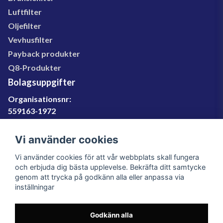
Luftfilter
Oljefilter
Vevhusfilter
Payback produkter
Q8-Produkter
Bolagsuppgifter
Organisationsnr:
559163-1972
Momsregnr:
SE559163197201
Vi använder cookies
Godkänd för F-skatt
Vi använder cookies för att vår webbplats skall fungera
060-566 800
och erbjuda dig bästa upplevelse. Bekräfta ditt samtycke
genom att trycka på godkänn alla eller anpassa via
info@filter.se
inställningar
Godkänn alla
Filter.se Sverige AB, Gärdevägen 6, 856 50 Sundsvall,