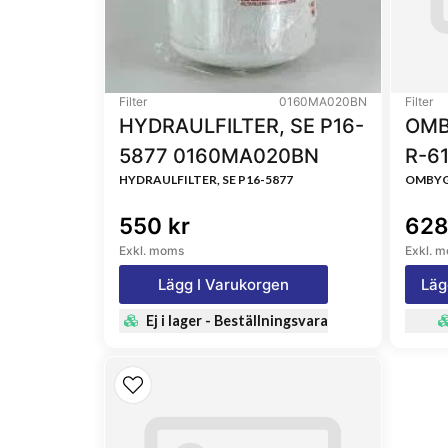
3034303, 0504112123, 2994048, 2995711, 299
504082384, SN80019, KC416, WDK9407, WK114
84818744, SK3244, SK32441, 249501, 2524395
Filter
0160MA020BN
Filter
HYDRAULFILTER, SE P16-
OMB
5877 0160MA020BN
R-6
HYDRAULFILTER, SE P16-5877
OMBYG
550 kr
628
Exkl. moms
Exkl. 
Lägg I Varukorgen
Läg
Ej i lager - Beställningsvara