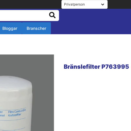
Bloggar
Branscher
r
r
Bränslefilter P763995