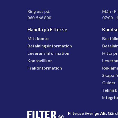
Ring oss på:
Mån - F
060-566 800
07:00 - 
Handla på Filter.se
Kundse
Mitt konto
Beställ
Betalningsinformation
Betalni
Leveransinformation
Hitta p
Kontovillkor
Levera
Fraktinformation
Reklama
Skapa f
Guider
Teknisk
Integrit
Filter.se Sverige AB, Gä