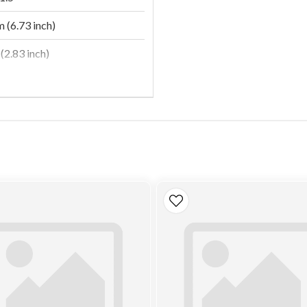
 (6.73 inch)
(2.83 inch)
(2.44 inch)
on
37
(145 psi)
n
se
 500315480
FF5471, H152WK, H201WDK,