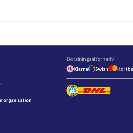
Betalningsalternativ
Klarna
Swish
Kortbe
r.
n organisation.