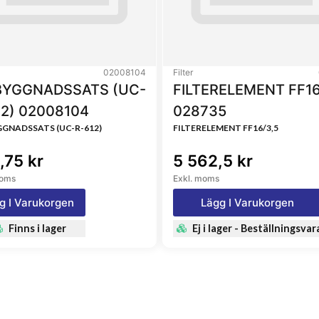
7563, 500315480, 503355292,
9, 3744, 1931108,
02, 33744
02008104
Filter
YGGNADSSATS (UC-
FILTERELEMENT FF16
12) 02008104
028735
GNADSSATS (UC-R-612)
FILTERELEMENT FF16/3,5
,75 kr
5 562,5 kr
moms
Exkl. moms
g I Varukorgen
Lägg I Varukorgen
Finns i lager
Ej i lager - Beställningsvar