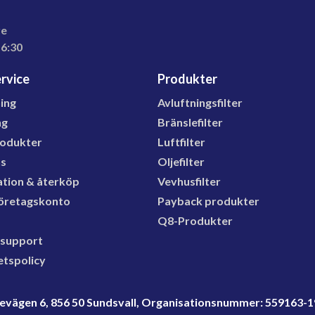
re
16:30
rvice
Produkter
ning
Avluftningsfilter
ng
Bränslefilter
rodukter
Luftfilter
ns
Oljefilter
tion & återköp
Vevhusfilter
öretagskonto
Payback produkter
Q8-Produkter
 support
etspolicy
rdevägen 6, 856 50 Sundsvall, Organisationsnummer: 559163-