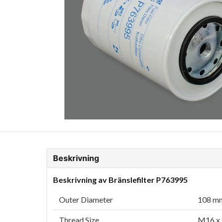
ion Glykol
Fordonskem
Motorolja tunga fordon
Beskrivning
Beskrivning av Bränslefilter P763995
Outer Diameter
108 mm
Thread Size
M16 x 