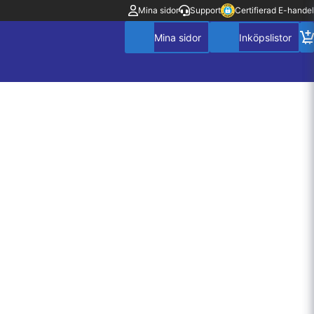
Mina sidor
Support
Certifierad E-handel
Mitt konto
Villkor
Policy