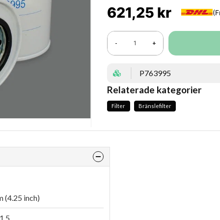
621,25 kr
-
+
P763995
Relaterade kategorier
Filter
Bränslefilter
 (4.25 inch)
1.5