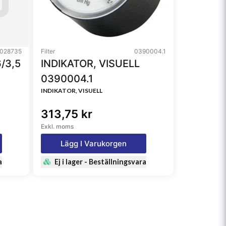
028735
Filter
0390004.1
/3,5
INDIKATOR, VISUELL
0390004.1
INDIKATOR, VISUELL
313,75 kr
Exkl. moms
Lägg I Varukorgen
a
Ej i lager - Beställningsvara