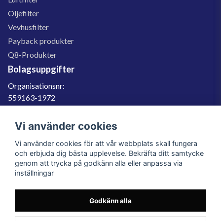
Oljefilter
Vevhusfilter
Payback produkter
Q8-Produkter
Bolagsuppgifter
Organisationsnr:
559163-1972
Momsregnr:
SE559163197201
Vi använder cookies
Godkänd för F-skatt
Vi använder cookies för att vår webbplats skall fungera
060-566 800
och erbjuda dig bästa upplevelse. Bekräfta ditt samtycke
genom att trycka på godkänn alla eller anpassa via
info@filter.se
inställningar
Godkänn alla
Filter.se Sverige AB, Gärdevägen 6, 856 50 Sundsvall, Organisationsnummer:
559163-1972