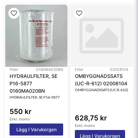
Series
FRCA 250/220
Filter
0160MA020BN
Filter
02008104
HYDRAULFILTER, SE
OMBYGGNADSSATS
P16-5877
(UC-R-612) 02008104
OMBYGGNADSSATS (UC-R-612)
0160MA020BN
HYDRAULFILTER, SE P16-5877
550 kr
628,75 kr
Exkl. moms
Exkl. moms
Lägg I Varukorgen
Lägg I Varukorgen