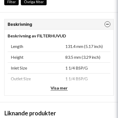
Filter
Övriga filter
Beskrivning
Beskrivning av FILTERHUVUD
Length
131.4 mm (5.17 inch)
Height
83.5 mm (3.29 inch)
Inlet Size
1 1/4 BSP/G
Outlet Size
1 1/4 BSP/G
Visa mer
Filter-to-Head Thread
1 1/2-16 UN
Bypass Valve
Yes
Bypass Valve Setting LR
1.5 bar (22 psi)
Liknande produkter