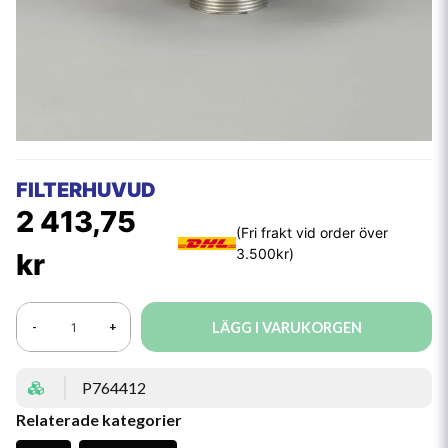
FILTERHUVUD
2 413,75
kr
LÄGG I VARUKORGEN
-
+
P764412
Relaterade kategorier