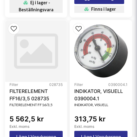
Ej i lager -
Finns i lager
Beställningsvara
Filter
028735
Filter
0390004.1
FILTERELEMENT
INDIKATOR, VISUELL
FF16/3,5 028735
0390004.1
FILTERELEMENT FF16/3,5
INDIKATOR, VISUELL
5 562,5 kr
313,75 kr
Exkl. moms
Exkl. moms
Lägg I Varukorgen
Lägg I Varukorgen