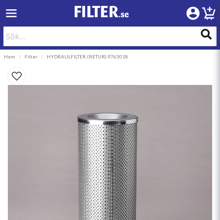
Hem
Filter
HYDRAULFILTER (RETUR) P763018