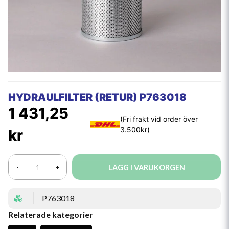
HYDRAULFILTER (RETUR) P763018
1 431,25
kr
LÄGG I VARUKORGEN
-
+
P763018
Relaterade kategorier