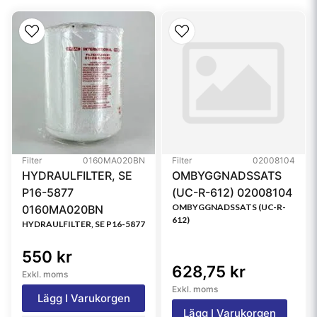
Primary Application
FAIREY ARLON
TXW8AGDL6
Referensfilter:
R17D06G, CRS39001, TXW8AGDL6, R731G06,
HF35128, R731G06, FT6302A06A, MR6302A06A,
R17D06G, 937763Q, ERF32NFB, FT6302A06A,
HF763018, 11119884, 11119882, ER171B3C05,
HY24262, R17D06G, WGTXW8ACC06,
Filter
0160MA020BN
Filter
02008104
FC1097Q005BS, SH53123, ST1335, TXW8A-6,
HYDRAULFILTER, SE
OMBYGGNADSSATS
TXW8A-GDL6, 1181703034
P16-5877
(UC-R-612) 02008104
OMBYGGNADSSATS (UC-R-
0160MA020BN
612)
HYDRAULFILTER, SE P16-5877
550 kr
628,75 kr
Exkl. moms
Exkl. moms
Lägg I Varukorgen
Lägg I Varukorgen