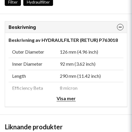
Filter
Hydraulfilter
Beskrivning
Beskrivning av HYDRAULFILTER (RETUR) P763018
Outer Diameter
126 mm (4.96 inch)
Inner Diameter
92 mm (3.62 inch)
Length
290 mm (11.42 inch)
Efficiency Beta
8 micron
1000
Visa mer
Collapse Burst
10 bar (145 psi)
Style
Cartridge
Liknande produkter
Media Type
Synthetic