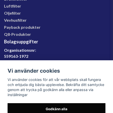
Luftfilter
Oljefilter
Vevhusfilter
Payback produkter
Q8-Produkter
Bolagsuppgifter
Organisationsnr:
559163-1972
Momsregnr:
SE559163197201
Vi använder cookies
Godkänd för F-skatt
Vi använder cookies för att vår webbplats skall fungera
060-566 800
och erbjuda dig bästa upplevelse. Bekräfta ditt samtycke
genom att trycka på godkänn alla eller anpassa via
info@filter.se
inställningar
Godkänn alla
Filter.se Sverige AB, Gärdevägen 6, 856 50 Sundsvall,