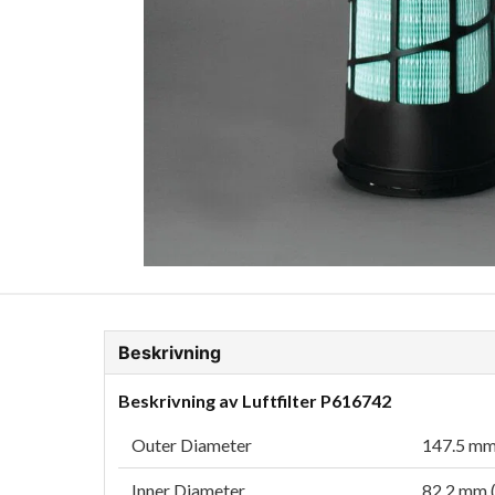
ion Glykol
Fordonskem
Motorolja tunga fordon
Beskrivning
Beskrivning av Luftfilter P616742
Outer Diameter
147.5 mm 
Inner Diameter
82.2 mm (