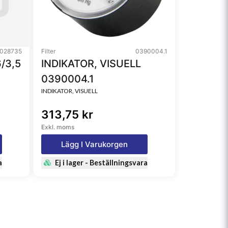
028735
Filter
0390004.1
/3,5
INDIKATOR, VISUELL
0390004.1
INDIKATOR, VISUELL
313,75 kr
Exkl. moms
Lägg I Varukorgen
a
Ej i lager - Beställningsvara