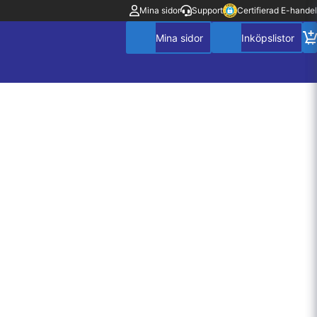
Mina sidor
Support
Certifierad E-handel
Mitt konto
Villkor
Policy