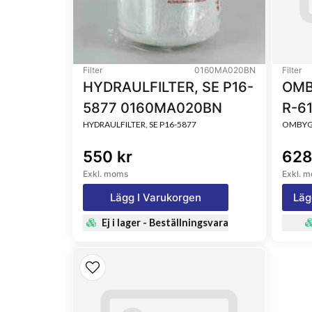
Filter
0160MA020BN
Filter
HYDRAULFILTER, SE P16-
OMB
5877 0160MA020BN
R-6
HYDRAULFILTER, SE P16-5877
OMBYGG
550 kr
628
Exkl. moms
Exkl. 
Lägg I Varukorgen
Läg
Ej i lager - Beställningsvara