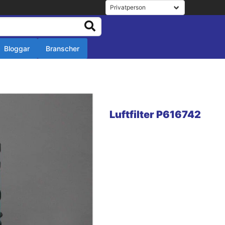
Bloggar
Branscher
r
r
Luftfilter P616742