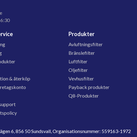
e
16:30
rvice
Produkter
ing
Avluftningsfilter
g
Bränslefilter
odukter
Luftfilter
s
Oljefilter
tion & återköp
Vevhusfilter
öretagskonto
Payback produkter
Q8-Produkter
support
etspolicy
evägen 6, 856 50 Sundsvall, Organisationsnummer: 559163-1972