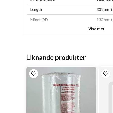
Length
331 mm (1
Minor OD
130 mm (5
Visa mer
Efficiency Test Std
ISO 5011
Type
Primary
Style
Cone
Liknande produkter
Brand
Konepac