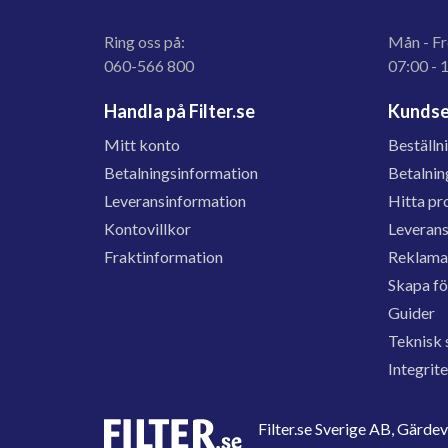
Ring oss på:
Mån - Fr
060-566 800
07:00 - 
Handla på Filter.se
Kundse
Mitt konto
Beställn
Betalningsinformation
Betalnin
Leveransinformation
Hitta pr
Kontovillkor
Leveran
Fraktinformation
Reklama
Skapa f
Guider
Teknisk 
Integrit
Filter.se Sverige AB, Gärd