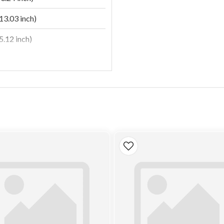
3.03 inch)
.12 inch)
™