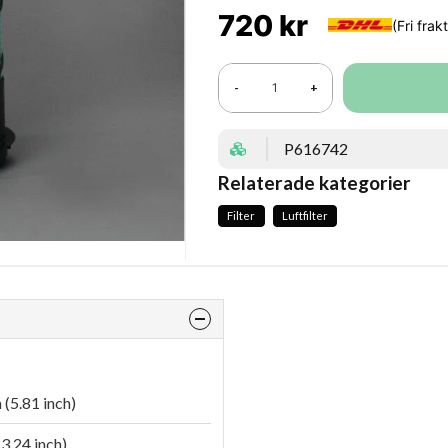
720 kr
-
+
P616742
Relaterade kategorier
Filter
Luftfilter
(5.81 inch)
3.24 inch)