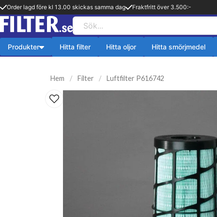
Order lagd före kl 13.00 skickas samma dag
Fraktfritt över 3.500:-
Produkter
Hitta filter
Hitta oljor
Hitta smörjmedel
Payback produkter
HiFLO Filte
Hem
Filter
Luftfilter P616742
ningsfilter
Aerosol
HiFlo Oljefilte
lfilter
Fetter
 filter
Kylsystem
issionsfilter
Oljetillsats
efilter
Bränlsetillsats
ter
Rengöring
ter
Payback 2 taktsolja
filter
Övriga produkter
ter
Q8-Produkter
pion
Motorolja lätta fordon
lja
Övriga