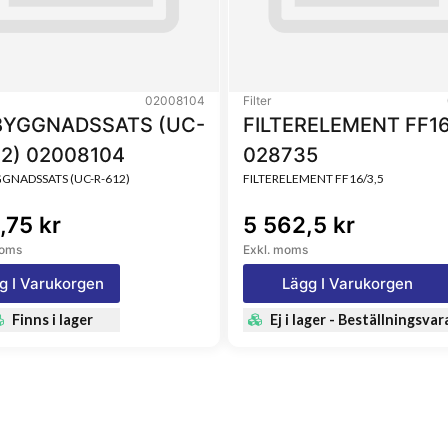
02008104
Filter
YGGNADSSATS (UC-
FILTERELEMENT FF16
12) 02008104
028735
NADSSATS (UC-R-612)
FILTERELEMENT FF16/3,5
,75 kr
5 562,5 kr
moms
Exkl. moms
g I Varukorgen
Lägg I Varukorgen
Finns i lager
Ej i lager - Beställningsvar