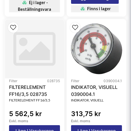
Ej i lager -
Finns i lager
Beställningsvara
Filter
028735
Filter
0390004.1
FILTERELEMENT
INDIKATOR, VISUELL
FF16/3,5 028735
0390004.1
FILTERELEMENT FF16/3,5
INDIKATOR, VISUELL
5 562,5 kr
313,75 kr
Exkl. moms
Exkl. moms
Lägg I Varukorgen
Lägg I Varukorgen