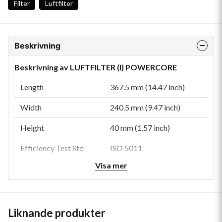
Filter
Luftfilter
Beskrivning
Beskrivning av LUFTFILTER (I) POWERCORE
Length
367.5 mm (14.47 inch)
Width
240.5 mm (9.47 inch)
Height
40 mm (1.57 inch)
Efficiency Test Std
ISO 5011
Visa mer
Family
PSD
Type
Safety
Style
Obround
Liknande produkter