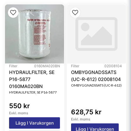
Media Type
Safety
Filter
0160MA020BN
Filter
02008104
HYDRAULFILTER, SE
OMBYGGNADSSATS
P16-5877
(UC-R-612) 02008104
OMBYGGNADSSATS (UC-R-612)
0160MA020BN
HYDRAULFILTER, SE P16-5877
550 kr
628,75 kr
Exkl. moms
Exkl. moms
Lägg I Varukorgen
Lägg I Varukorgen