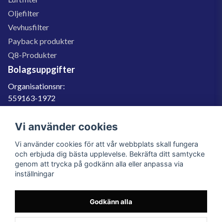
Oljefilter
Vevhusfilter
Payback produkter
Q8-Produkter
Bolagsuppgifter
Organisationsnr:
559163-1972
Momsregnr:
SE559163197201
Vi använder cookies
Godkänd för F-skatt
Vi använder cookies för att vår webbplats skall fungera
060-566 800
och erbjuda dig bästa upplevelse. Bekräfta ditt samtycke
genom att trycka på godkänn alla eller anpassa via
info@filter.se
inställningar
Godkänn alla
Filter.se Sverige AB, Gärdevägen 6, 856 50 Sundsvall, Organisationsnummer:
559163-1972