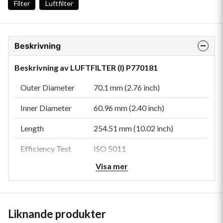
Filter
Luftfilter
Beskrivning
Beskrivning av LUFTFILTER (I) P770181
Outer Diameter
70.1 mm (2.76 inch)
Inner Diameter
60.96 mm (2.40 inch)
Length
254.51 mm (10.02 inch)
Efficiency Test
ISO 5011
Std
Visa mer
Primary
MASSEY FERGUSON
Application
3595519M1
Liknande produkter
Type
Safety