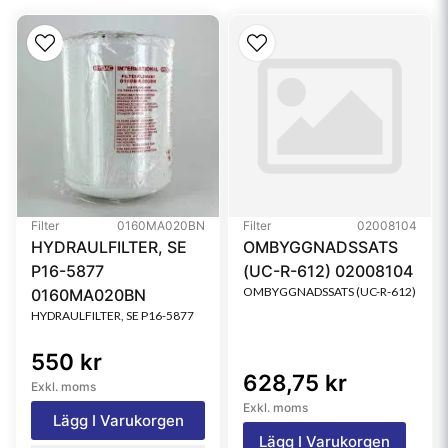
Style
Round
Filter
0160MA020BN
Filter
02008104
HYDRAULFILTER, SE
OMBYGGNADSSATS
P16-5877
(UC-R-612) 02008104
OMBYGGNADSSATS (UC-R-612)
0160MA020BN
HYDRAULFILTER, SE P16-5877
550 kr
628,75 kr
Exkl. moms
Exkl. moms
Lägg I Varukorgen
Lägg I Varukorgen