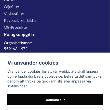
Oljefilter
Vevhusfilter
Payback produkter
Q8-Produkter
Bolagsuppgifter
Organisationsnr:
559163-1972
Momsregnr:
SE559163197201
Vi använder cookies
Godkänd för F-skatt
Vi använder cookies för att vår webbplats skall fungera
060-566 800
och erbjuda dig bästa upplevelse. Bekräfta ditt samtycke
genom att trycka på godkänn alla eller anpassa via
info@filter.se
inställningar
Godkänn alla
Filter.se Sverige AB, Gärdevägen 6, 856 50 Sundsvall, Organisationsnummer:
559163-1972