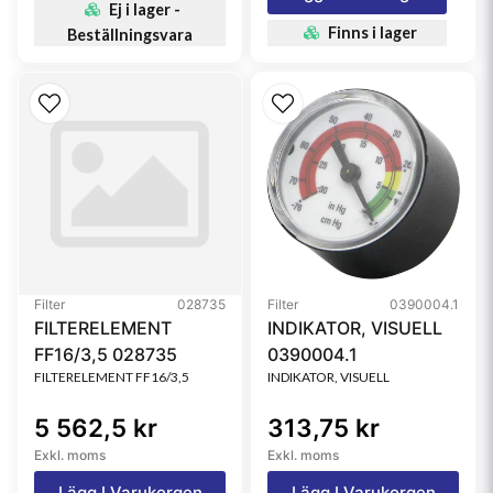
Ej i lager -
Finns i lager
Beställningsvara
Filter
028735
Filter
0390004.1
FILTERELEMENT
INDIKATOR, VISUELL
FF16/3,5 028735
0390004.1
FILTERELEMENT FF16/3,5
INDIKATOR, VISUELL
5 562,5 kr
313,75 kr
Exkl. moms
Exkl. moms
Lägg I Varukorgen
Lägg I Varukorgen