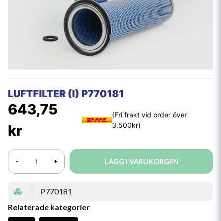
LUFTFILTER (I) P770181
643,75
kr
LÄGG I VARUKORGEN
-
+
P770181
Relaterade kategorier