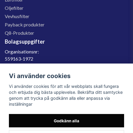
Oljefilter
Vevhusfilter
Payback produkter
Q8-Produkter
Bolagsuppgifter
Organisationsnr:
559163-1972
Momsregnr:
SE559163197201
Vi använder cookies
Godkänd för F-skatt
Vi använder cookies för att vår webbplats skall fungera
060-566 800
och erbjuda dig bästa upplevelse. Bekräfta ditt samtycke
genom att trycka på godkänn alla eller anpassa via
info@filter.se
inställningar
Godkänn alla
Filter.se Sverige AB, Gärdevägen 6, 856 50 Sundsvall, Organisationsnummer:
559163-1972