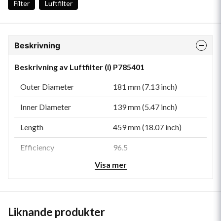
Filter
Luftfilter
Beskrivning
Beskrivning av Luftfilter (i) P785401
Outer Diameter
181 mm (7.13 inch)
Inner Diameter
139 mm (5.47 inch)
Length
459 mm (18.07 inch)
Efficiency
96.5
Visa mer
Efficiency Test Std
ISO 5011
Type
Safety
Style
Radialseal
Liknande produkter