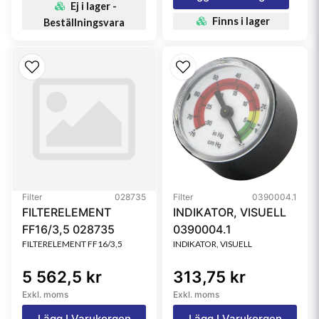
Ej i lager -
Finns i lager
Beställningsvara
Filter
028735
Filter
0390004.1
FILTERELEMENT
INDIKATOR, VISUELL
FF16/3,5 028735
0390004.1
FILTERELEMENT FF16/3,5
INDIKATOR, VISUELL
5 562,5 kr
313,75 kr
Exkl. moms
Exkl. moms
Lägg I Varukorgen
Lägg I Varukorgen