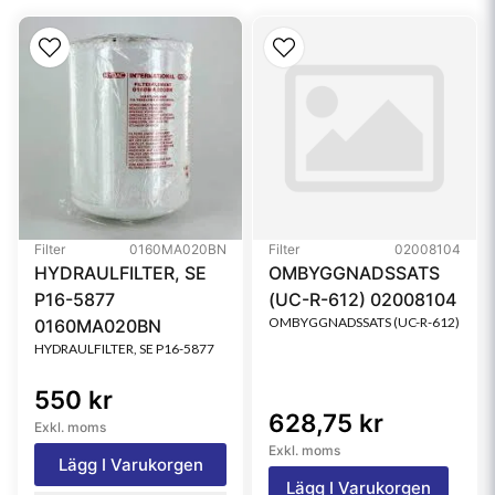
Brand
RadialSeal™
Media Type
Safety
Filter
0160MA020BN
Filter
02008104
HYDRAULFILTER, SE
OMBYGGNADSSATS
P16-5877
(UC-R-612) 02008104
OMBYGGNADSSATS (UC-R-612)
0160MA020BN
HYDRAULFILTER, SE P16-5877
550 kr
628,75 kr
Exkl. moms
Exkl. moms
Lägg I Varukorgen
Lägg I Varukorgen