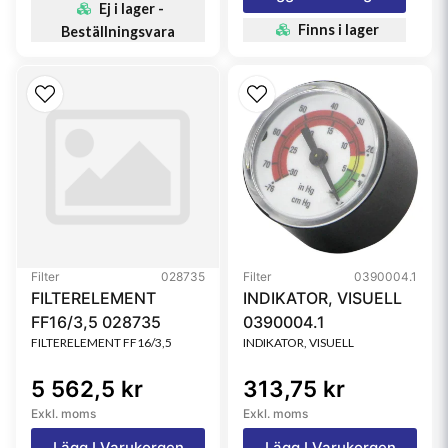
Ej i lager -
Finns i lager
Beställningsvara
Filter
028735
Filter
0390004.1
FILTERELEMENT
INDIKATOR, VISUELL
FF16/3,5 028735
0390004.1
FILTERELEMENT FF16/3,5
INDIKATOR, VISUELL
5 562,5 kr
313,75 kr
Exkl. moms
Exkl. moms
Lägg I Varukorgen
Lägg I Varukorgen