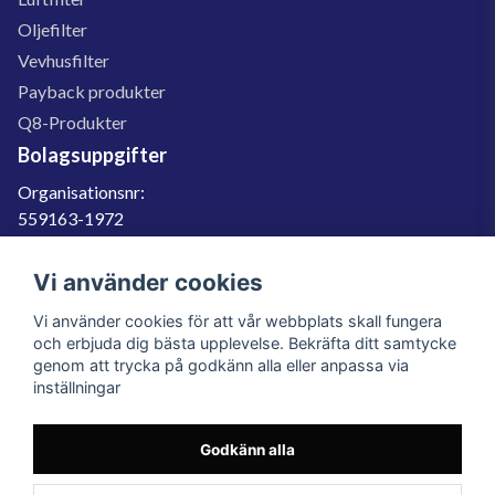
Oljefilter
Vevhusfilter
Payback produkter
Q8-Produkter
Bolagsuppgifter
Organisationsnr:
559163-1972
Momsregnr:
SE559163197201
Vi använder cookies
Godkänd för F-skatt
Vi använder cookies för att vår webbplats skall fungera
060-566 800
och erbjuda dig bästa upplevelse. Bekräfta ditt samtycke
genom att trycka på godkänn alla eller anpassa via
info@filter.se
inställningar
Godkänn alla
Filter.se Sverige AB, Gärdevägen 6, 856 50 Sundsvall, Organisationsnummer:
559163-1972