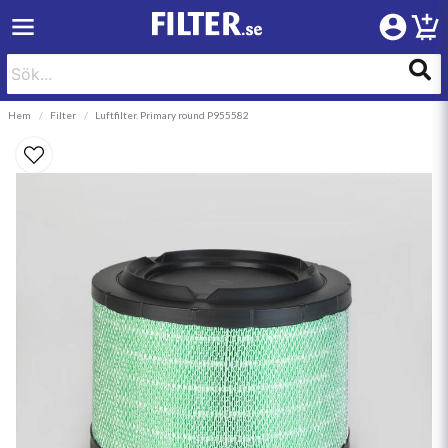
Hem
Filter
Luftfilter. Primary round P955582