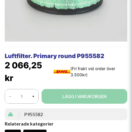
Luftfilter. Primary round P955582
2 066,25
kr
LÄGG I VARUKORGEN
-
+
P955582
Relaterade kategorier