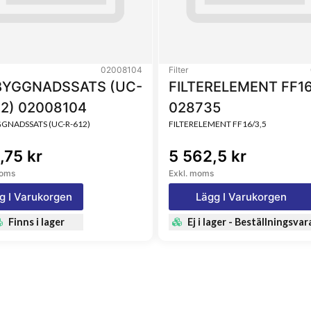
on only – Threads at the top
02008104
Filter
YGGNADSSATS (UC-
FILTERELEMENT FF16
12) 02008104
028735
NADSSATS (UC-R-612)
FILTERELEMENT FF16/3,5
,75 kr
5 562,5 kr
moms
Exkl. moms
g I Varukorgen
Lägg I Varukorgen
Finns i lager
Ej i lager - Beställningsvar