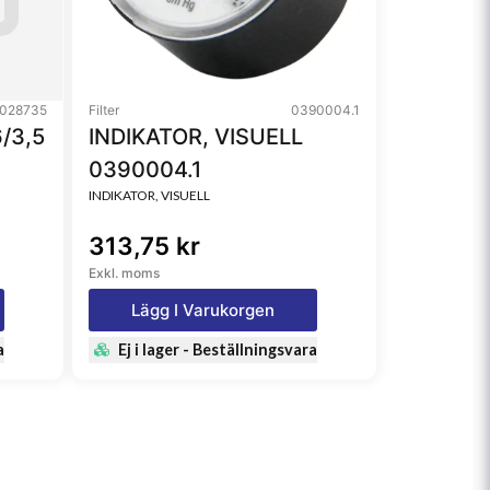
028735
Filter
0390004.1
/3,5
INDIKATOR, VISUELL
0390004.1
INDIKATOR, VISUELL
313,75 kr
Exkl. moms
Lägg I Varukorgen
a
Ej i lager - Beställningsvara