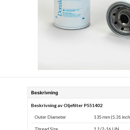
ion Glykol
Fordonskem
Motorolja tunga fordon
Beskrivning
Beskrivning av Oljefilter P551402
Outer Diameter
135 mm (5.31 inch
Thread Size
1 1/2-16 UN