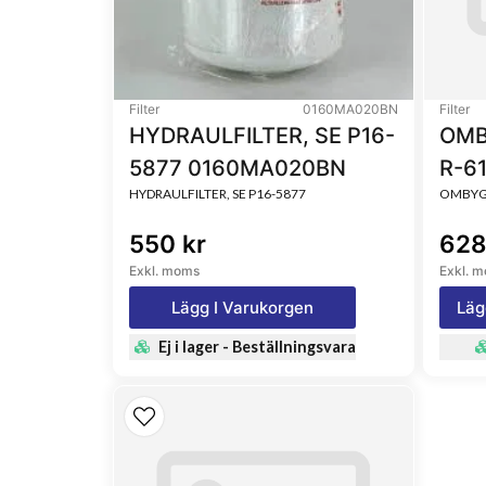
Primary Application
Vertical installati
Filter
0160MA020BN
Filter
HYDRAULFILTER, SE P16-
OMB
5877 0160MA020BN
R-6
HYDRAULFILTER, SE P16-5877
OMBYGG
550 kr
628
Exkl. moms
Exkl. 
Lägg I Varukorgen
Läg
Ej i lager - Beställningsvara