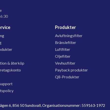
e
16:30
rvice
Produkter
ing
Avluftningsfilter
g
Bränslefilter
odukter
Luftfilter
s
Oljefilter
tion & återköp
Vevhusfilter
öretagskonto
Payback produkter
Q8-Produkter
support
etspolicy
evägen 6, 856 50 Sundsvall, Organisationsnummer: 559163-1972