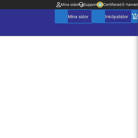
Mina sidor
Support
Certifierad E-handel
Mitt konto
Villkor
Policy