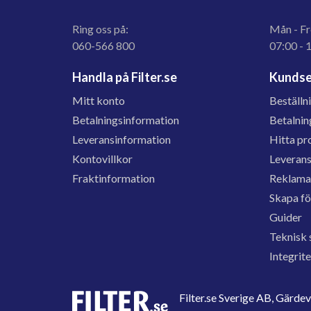
Ring oss på:
Mån - Fr
060-566 800
07:00 - 
Handla på Filter.se
Kundse
Mitt konto
Beställn
Betalningsinformation
Betalnin
Leveransinformation
Hitta pr
Kontovillkor
Leveran
Fraktinformation
Reklama
Skapa f
Guider
Teknisk 
Integrit
Filter.se Sverige AB, Gärd