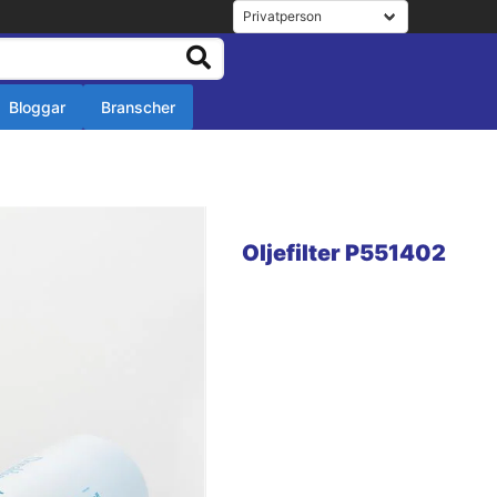
Bloggar
Branscher
r
r
Oljefilter P551402