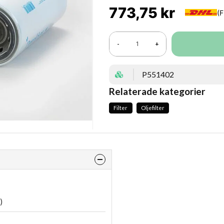
773,75 kr
-
+
P551402
Relaterade kategorier
Filter
Oljefilter
)