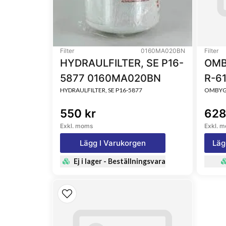
Filter
0160MA020BN
Filter
HYDRAULFILTER, SE P16-
OMB
5877 0160MA020BN
R-6
HYDRAULFILTER, SE P16-5877
OMBYGG
550 kr
628
Exkl. moms
Exkl. 
Lägg I Varukorgen
Läg
Ej i lager - Beställningsvara