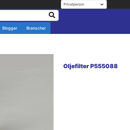
Bloggar
Branscher
r
r
Oljefilter P555088