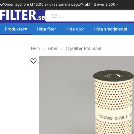
Order lagd före kl 13.00 skickas samma dag
Fraktfritt över 3.500:-
Produkter
Hitta filter
Hitta oljor
Hitta smörjmedel
Payback produkter
HiFLO Filte
Hem
Filter
Oljefilter P555088
ningsfilter
Aerosol
HiFlo Oljefilte
lfilter
Fetter
 filter
Kylsystem
issionsfilter
Oljetillsats
efilter
Bränlsetillsats
ter
Rengöring
ter
Payback 2 taktsolja
filter
Övriga produkter
ter
Q8-Produkter
pion
Motorolja lätta fordon
lja
Övriga