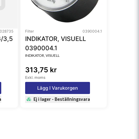
028735
Filter
0390004.1
/3,5
INDIKATOR, VISUELL
0390004.1
INDIKATOR, VISUELL
313,75 kr
Exkl. moms
Lägg I Varukorgen
a
Ej i lager - Beställningsvara