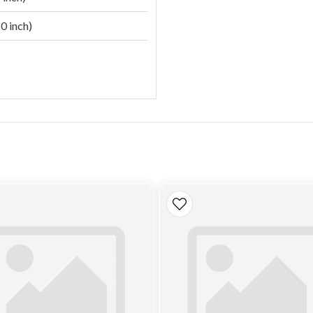
0 inch)
E AT15088T