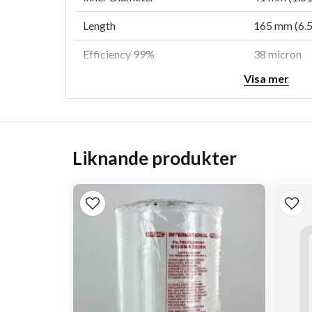
Length
165 mm (6.5
Efficiency 99%
38 micron
Visa mer
Style
Cartridge
Primary Application
JOHN DEER
Liknande produkter