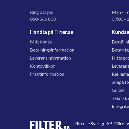
Ring oss på:
Mån - Fr
060-566 800
07:00 - 
Handla på Filter.se
Kundse
Mitt konto
Beställn
Betalningsinformation
Betalnin
Leveransinformation
Hitta pr
Kontovillkor
Leveran
Fraktinformation
Reklama
Skapa f
Guider
Teknisk 
Integrit
Filter.se Sverige AB, Gärd